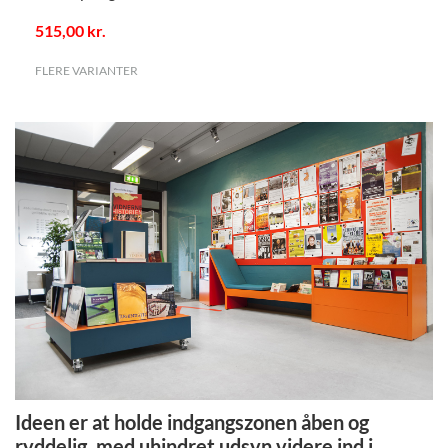
515,00 kr.
FLERE VARIANTER
.
Ideen er at holde indgangszonen åben og
ryddelig, med uhindret udsyn videre ind i