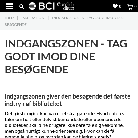
0
0
HJEM
|
INSPIRATION
|
INDGANGSZONEN - TAG GODT IMOD DINE
Produkter
5
BESØGENDE
Projekter
INDGANGSZONEN - TAG
Inspiration
GODT IMOD DINE
BESØGENDE
Download
Om os
8
Indgangszonen giver den besøgende det første
Kontakt os
5
indtryk af biblioteket
Det første møde kan være ret så afgørende. Hvad enten vi
taler om helt eller delvist bemandede eller ubemandede
biblioteker, skal dine brugere ikke bare føle sig velkomne,
men også hurtigt kunne orientere sig. Hvor kan de få
personlig hjælp, og hvordan kan de hjælpe sig selv?