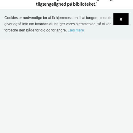
tilgængelighed på biblioteket.”
Carina Bonde og Maria Nilsson
Cookies er nødvendige for at få hjemmesiden til at fungere, men de
✖
Jonstorps bibliotek, Sverige
giver også info om hvordan du bruger vores hjemmeside, så vi kan
forbedre den både for dig og for andre.
Læs mere
Language
Login
VARENR.: E4541