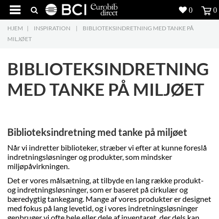
0
0
HJEM
|
INSPIRATION
|
BIBLIOTEKSINDRETNING MED TANKE PÅ
Produkter
5
MILJØET
Projekter
BIBLIOTEKSINDRETNING
Inspiration
MED TANKE PÅ MILJØET
Download
Om os
8
Biblioteksindretning med tanke på miljøet
Når vi indretter biblioteker, stræber vi efter at kunne foreslå
Kontakt os
5
indretningsløsninger og produkter, som mindsker
miljøpåvirkningen.
Det er vores målsætning, at tilbyde en lang række produkt-
og indretningsløsninger, som er baseret på cirkulær og
bæredygtig tankegang. Mange af vores produkter er designet
med fokus på lang levetid, og i vores indretningsløsninger
genbruger vi ofte hele eller dele af inventaret, der dels kan