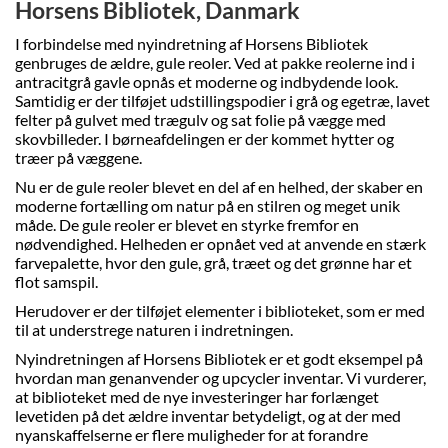
Horsens Bibliotek, Danmark
I forbindelse med nyindretning af Horsens Bibliotek
genbruges de ældre, gule reoler. Ved at pakke reolerne ind i
antracitgrå gavle opnås et moderne og indbydende look.
Samtidig er der tilføjet udstillingspodier i grå og egetræ, lavet
felter på gulvet med trægulv og sat folie på vægge med
skovbilleder. I børneafdelingen er der kommet hytter og
træer på væggene.
Nu er de gule reoler blevet en del af en helhed, der skaber en
moderne fortælling om natur på en stilren og meget unik
måde. De gule reoler er blevet en styrke fremfor en
nødvendighed. Helheden er opnået ved at anvende en stærk
farvepalette, hvor den gule, grå, træet og det grønne har et
flot samspil.
Herudover er der tilføjet elementer i biblioteket, som er med
til at understrege naturen i indretningen.
Nyindretningen af Horsens Bibliotek er et godt eksempel på
hvordan man genanvender og upcycler inventar. Vi vurderer,
at biblioteket med de nye investeringer har forlænget
levetiden på det ældre inventar betydeligt, og at der med
nyanskaffelserne er flere muligheder for at forandre