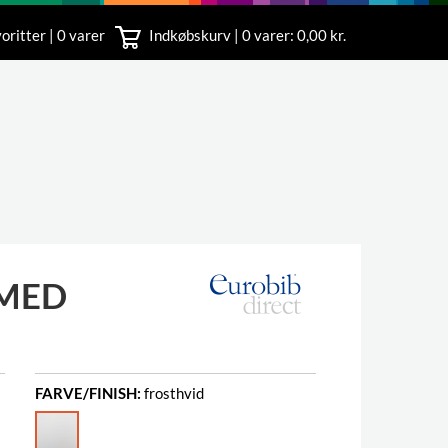
oritter | 0 varer
Indkøbskurv |
0
varer: 0,00 kr.
rvice
 11
MED
FARVE/FINISH:
frosthvid