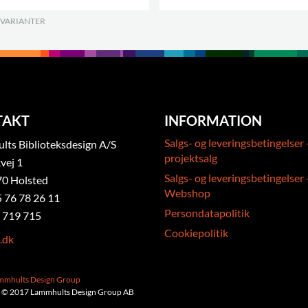
 VARIANTER
.
.
TAKT
INFORMATION
Salgs- og leveringsbetingelser 
ts Biblioteksdesign A/S
projektsalg
vej 1
Salgs- og leveringsbetingelser 
0 Holsted
Webshop
5 76 78 26 11
Persondatapolitik
 719 715
Cookiepolitik
.dk
ammhults Design Group
 © 2017 Lammhults Design Group AB