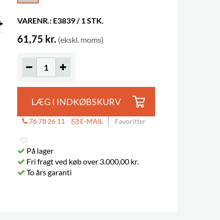
VARENR.: E3839 / 1 STK.
61,75 kr.
(ekskl. moms)
LÆG I INDKØBSKURV
76 78 26 11
E-MAIL
Favoritter
På lager
Fri fragt ved køb over 3.000,00 kr.
To års garanti