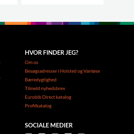
.
FLERE VAR
HVOR FINDER JEG?
-
Om os
Besøgsadresser i Holsted og Vanløse
-
Bæredygtighed
Tilmeld nyhedsbrev
Eurobib Direct katalog
Profilkatalog
SOCIALE MEDIER