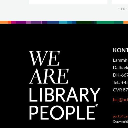
.
FLERE
KON
Lammhul
Dalbæk
DK-667
Tel.: +4
CVR 87
bci@bci
part of L
Copyright