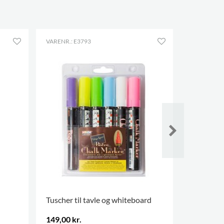
VARENR.: E3793
VARENR.: E
Tuscher til tavle og whiteboard
Selvklæb
149,00 kr.
229,00 kr