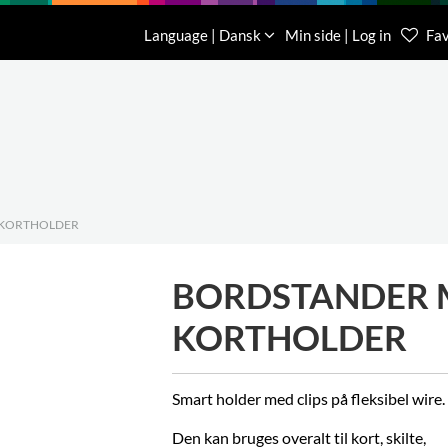
Download
Om os
Kontakt os
Language | Dansk
Min side | Log in
Fav
Kundese
76 78 26
 KORTHOLDER
BORDSTANDER 
KORTHOLDER
Smart holder med clips på fleksi
bel wire.
Den kan bruges overalt til kort, skilte,