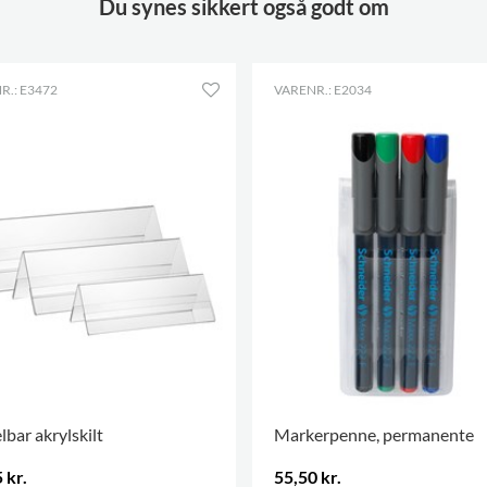
Du synes sikkert også godt om
R.: E3472
VARENR.: E2034
lbar akrylskilt
Markerpenne, permanente
 kr.
55,50 kr.