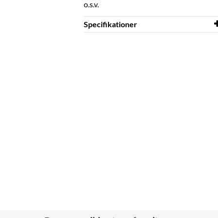
o.s.v.
Specifikationer
Bredde
24 mm
Dybde
24 mm
Højde
106 mm
Farve
frosthvid
Materiale
plastik, metal