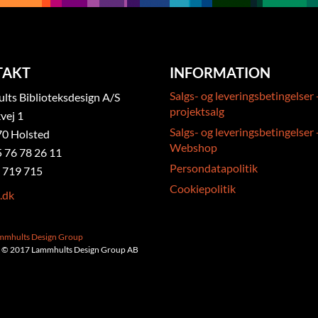
TAKT
INFORMATION
Salgs- og leveringsbetingelser 
ts Biblioteksdesign A/S
projektsalg
vej 1
Salgs- og leveringsbetingelser 
0 Holsted
Webshop
5 76 78 26 11
Persondatapolitik
 719 715
Cookiepolitik
.dk
ammhults Design Group
 © 2017 Lammhults Design Group AB