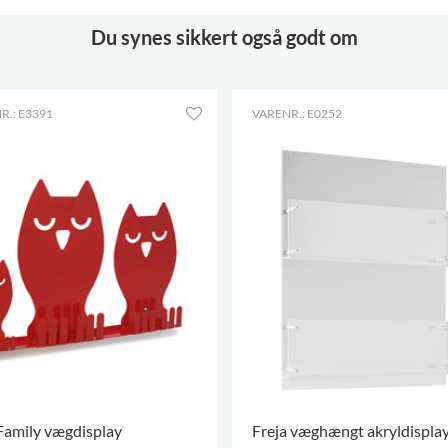
Nøglehulsbeslag
Du synes sikkert også godt om
Gummimåtte
inkluderet
Farver på materialer
RAL 9007
R.: E3391
VARENR.: E0252
Family vægdisplay
Freja væghængt akryldispla