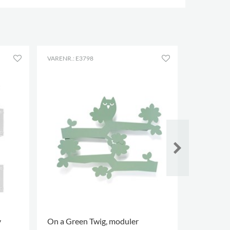
VARENR.: E3798
VARENR.: E
y
On a Green Twig, moduler
Gavla uds