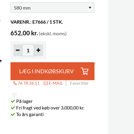
e
VARENR.: E7666 / 1 STK.
652,00 kr.
(ekskl. moms)
LÆG I INDKØBSKURV
76 78 26 11
E-MAIL
Favoritter
På lager
Fri fragt ved køb over 3.000,00 kr.
To års garanti