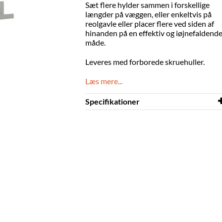
Sæt flere hylder sammen i forskellige
længder på væggen, eller enkeltvis på
reolgavle eller placer flere ved siden af
hinanden på en effektiv og iøjnefaldend
måde.
Leveres med forborede skruehuller.
Læs mere...
Specifikationer
Bredde
580 mm
Dybde
80 mm
Højde
65 mm
Farve
grå
Materiale
pulverlakeret stål
Displaydybde
75 mm
Andet
H: 22/65 mm