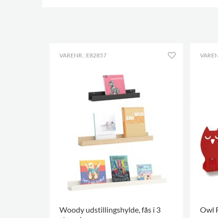
VARENR.: E82857
VAREN
Woody udstillingshylde, fås i 3
Owl 