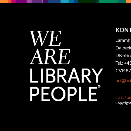
KON
Lammhul
Dalbæk
DK-667
Tel.: +4
CVR 87
bci@bci
part of L
Copyright