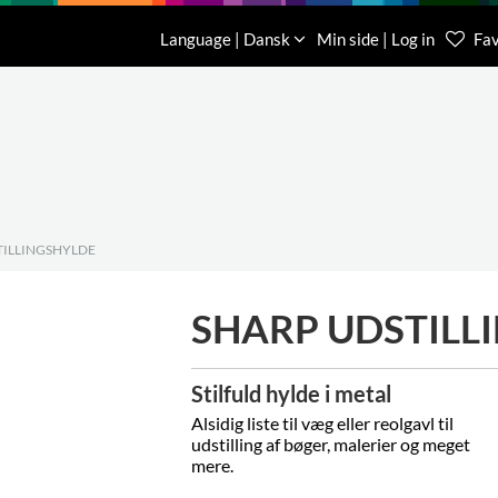
Download
Om os
Kontakt os
Language | Dansk
Min side | Log in
Fav
Kundese
76 78 26
TILLINGSHYLDE
SHARP UDSTILL
Stilfuld hylde i metal
Alsidig liste til væg eller reolgavl til
udstilling af bøger, malerier og meget
mere.