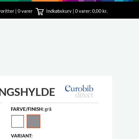
oritter | 0 varer
Indkøbskurv |
0
varer: 0,00 kr.
rvice
 11
INGSHYLDE
FARVE/FINISH:
grå
VARIANT: