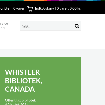
oritter | 0 varer
Indkøbskurv |
0
varer: 0,00 kr.
rvice
 11
WHISTLER
BIBLIOTEK,
CANADA
Offentligt bibliotek
Afsluttet 2014