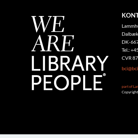
KON
Lammhul
Dalbæk
DK-667
Tel.: +4
CVR 87
bci@bci
part of L
Copyright