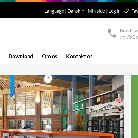
Language | Dansk
Min side | Log in
Fav
Kundese
76 78 26
Download
Om os
Kontakt os