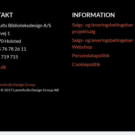
TAKT
INFORMATION
Salgs- og leveringsbetingelser 
ts Biblioteksdesign A/S
projektsalg
vej 1
Salgs- og leveringsbetingelser 
0 Holsted
Webshop
5 76 78 26 11
Persondatapolitik
 719 715
Cookiepolitik
.dk
ammhults Design Group
 © 2017 Lammhults Design Group AB