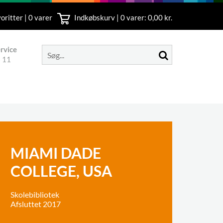
oritter | 0 varer
Indkøbskurv |
0
varer: 0,00 kr.
rvice
 11
MIAMI DADE
COLLEGE, USA
Skolebibliotek
Afsluttet 2017