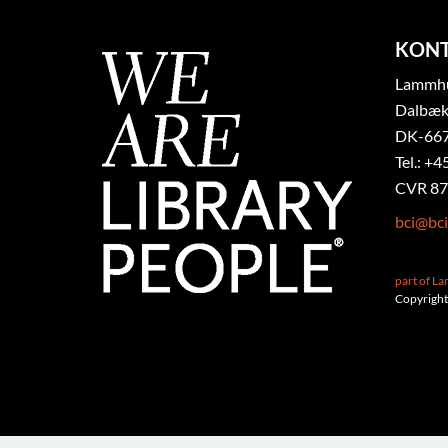
KON
Lammhul
Dalbæk
DK-667
Tel.: +4
CVR 87
bci@bci
part of L
Copyright