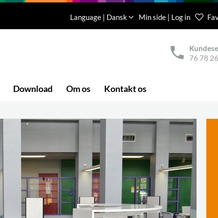
Language | Dansk
Min side | Log in
Fav
Kundese
76 78 26
Download
Om os
Kontakt os