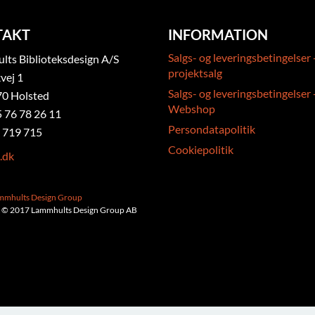
TAKT
INFORMATION
Salgs- og leveringsbetingelser 
ts Biblioteksdesign A/S
projektsalg
vej 1
Salgs- og leveringsbetingelser 
0 Holsted
Webshop
5 76 78 26 11
Persondatapolitik
 719 715
Cookiepolitik
.dk
ammhults Design Group
 © 2017 Lammhults Design Group AB