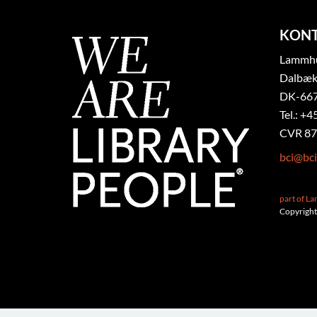
KON
Lammhul
Dalbæk
DK-667
Tel.: +4
CVR 87
bci@bci
part of L
Copyright