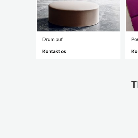
Drum puf
Pou
Kontakt os
Ko
FLERE VARIANTER
.
FLE
T