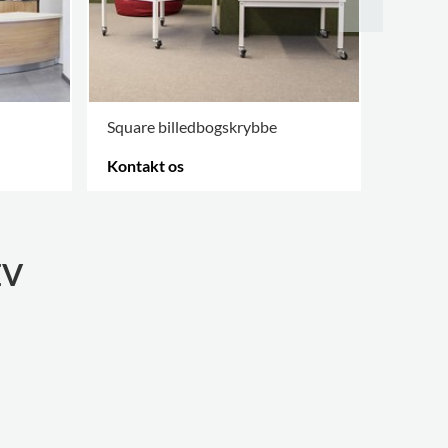
Square billedbogskrybbe
Sinus 
Kontakt os
Kontak
FLERE VARIANTER
.
FLERE V
EV