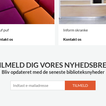
f puf
Inform skranke
ntakt os
Kontakt os
RE VARIANTER
.
FLERE VARIANTER
.
ILMELD DIG VORES NYHEDSBR
Bliv opdateret med de seneste biblioteksnyheder
TILMELD