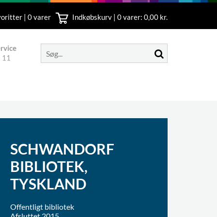
oritter | 0 varer
Indkøbskurv |
0
varer: 0,00 kr.
rvice
 11
SCHWANDORF
BIBLIOTEK,
TYSKLAND
Offentligt bibliotek
Afsluttet 2015