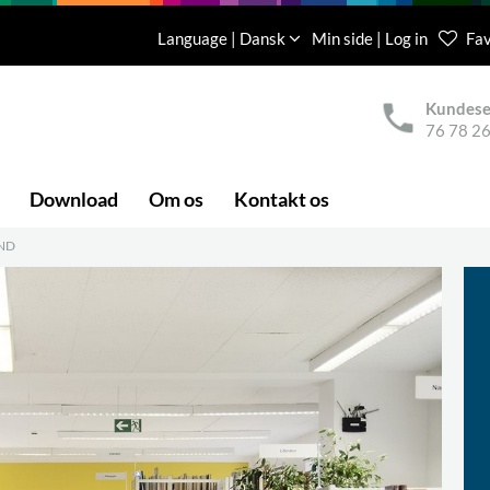
Language | Dansk
Min side | Log in
Fav
Kundese
76 78 26
Download
Om os
Kontakt os
ND