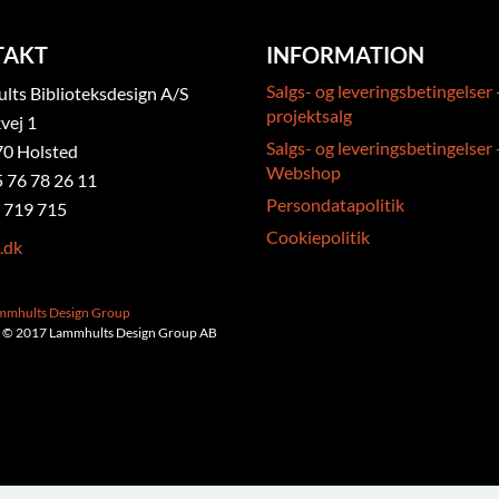
TAKT
INFORMATION
Salgs- og leveringsbetingelser 
ts Biblioteksdesign A/S
projektsalg
vej 1
Salgs- og leveringsbetingelser 
0 Holsted
Webshop
5 76 78 26 11
Persondatapolitik
 719 715
Cookiepolitik
.dk
ammhults Design Group
 © 2017 Lammhults Design Group AB