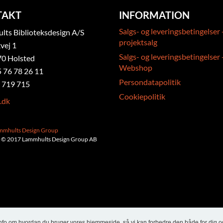
TAKT
INFORMATION
Salgs- og leveringsbetingelser 
ts Biblioteksdesign A/S
projektsalg
vej 1
Salgs- og leveringsbetingelser 
0 Holsted
Webshop
5 76 78 26 11
Persondatapolitik
 719 715
Cookiepolitik
.dk
ammhults Design Group
 © 2017 Lammhults Design Group AB
info om hvordan du bruger vores hjemmeside, så vi kan forbedre den både for dig o