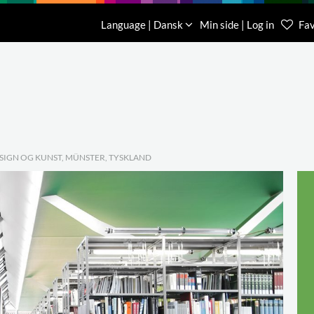
Download
Om os
Kontakt os
Language | Dansk
Min side | Log in
Fav
Kundese
76 78 26
ESIGN OG KUNST, MÜNSTER, TYSKLAND