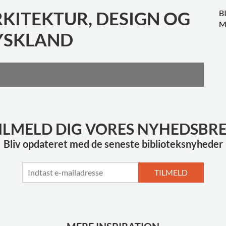
RKITEKTUR, DESIGN OG
B
M
TYSKLAND
ILMELD DIG VORES NYHEDSBR
Bliv opdateret med de seneste biblioteksnyheder
TILMELD