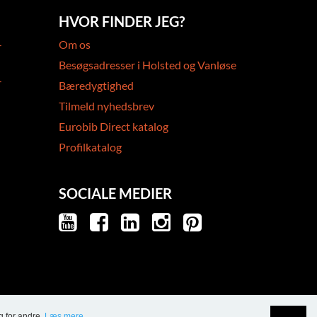
HVOR FINDER JEG?
-
Om os
Besøgsadresser i Holsted og Vanløse
-
Bæredygtighed
Tilmeld nyhedsbrev
Eurobib Direct katalog
Profilkatalog
SOCIALE MEDIER
g for andre.
Læs mere