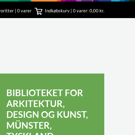
oritter | 0 varer
Indkøbskurv |
0
varer: 0,00 kr.
rvice
 11
BIBLIOTEKET FOR
ARKITEKTUR,
DESIGN OG KUNST,
MÜNSTER,