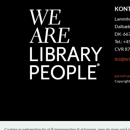
KON
Lammhul
Dalbæk
DK-667
Tel.: +4
CVR 87
bci@bci
part of L
Copyright
Cookies er nødvendige for at få hjemmesiden til at fungere, men de giver også 