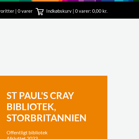
oritter | 0 varer
Indkøbskurv |
0
varer: 0,00 kr.
rvice
 11
ST PAUL'S CRAY
BIBLIOTEK,
STORBRITANNIEN
Offentligt bibliotek
Afsluttet 2023