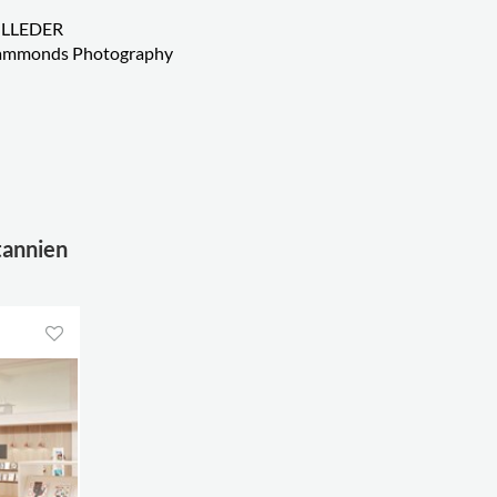
ILLEDER
ammonds Photography
tannien