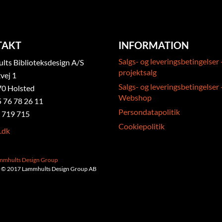
TAKT
INFORMATION
Salgs- og leveringsbetingelser 
ts Biblioteksdesign A/S
projektsalg
vej 1
Salgs- og leveringsbetingelser 
0 Holsted
Webshop
5 76 78 26 11
Persondatapolitik
 719 715
Cookiepolitik
.dk
ammhults Design Group
 © 2017 Lammhults Design Group AB