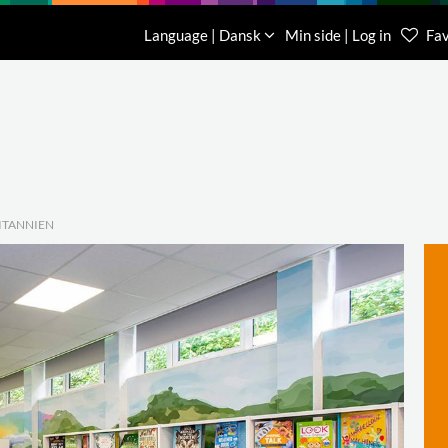
Download
Om os
Kontakt os
Language | Dansk
Min side | Log in
Fav
Kundese
76 78 26
RITANNIEN