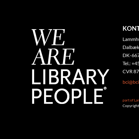
KON
Lammhul
Dalbæk
DK-667
Tel.: +4
CVR 87
bci@bci
part of L
Copyright