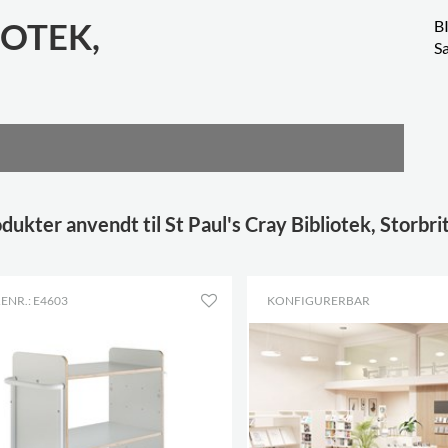
IOTEK,
B
S
dukter anvendt til St Paul's Cray Bibliotek, Storbri
ENR.: E4603
KONFIGURERBAR