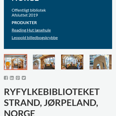
Offentligt bibliotek
Afsluttet 2019
PRODUKTER
Reading Hut læsehule
Leopold billedbogskrybbe
RYFYLKEBIBLIOTEKET
STRAND, JØRPELAND,
NORGE