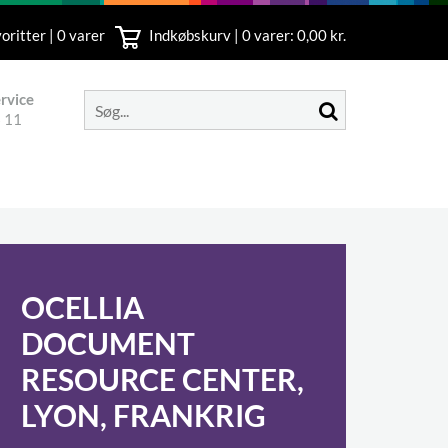
oritter | 0 varer
Indkøbskurv |
0
varer: 0,00 kr.
rvice
 11
OCELLIA
DOCUMENT
RESOURCE CENTER,
LYON, FRANKRIG