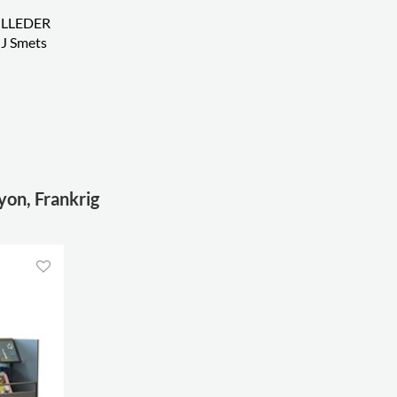
ILLEDER
J Smets
yon, Frankrig