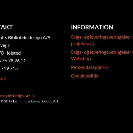
TAKT
INFORMATION
Salgs- og leveringsbetingelser 
ts Biblioteksdesign A/S
projektsalg
vej 1
Salgs- og leveringsbetingelser 
0 Holsted
Webshop
5 76 78 26 11
Persondatapolitik
 719 715
Cookiepolitik
.dk
ammhults Design Group
 © 2017 Lammhults Design Group AB