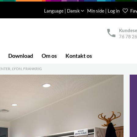
Language | Dansk
Min side | Log in
Fav
Kundese
76 78 26
Download
Om os
Kontakt os
NTER, LYON, FRANKRIG