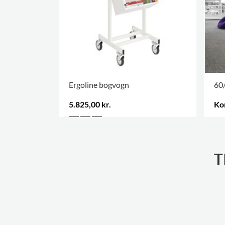
Ergoline bogvogn
60/
5.825,00 kr.
Ko
FLE
T