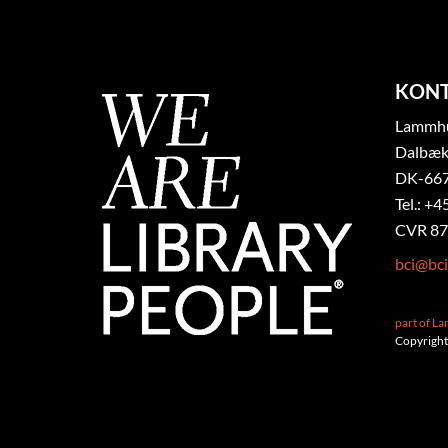
KON
Lammhul
Dalbæk
DK-667
Tel.: +4
CVR 87
bci@bci
part of L
Copyright