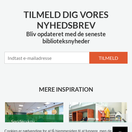
TILMELD DIG VORES
NYHEDSBREV
Bliv opdateret med de seneste
biblioteksnyheder
TILMELD
MERE INSPIRATION
Sønderskov
Skolebibliotek,
Wombourne Bibliotek,
Cookies er nødvendige for at få hjemmesiden til at fungere, men de