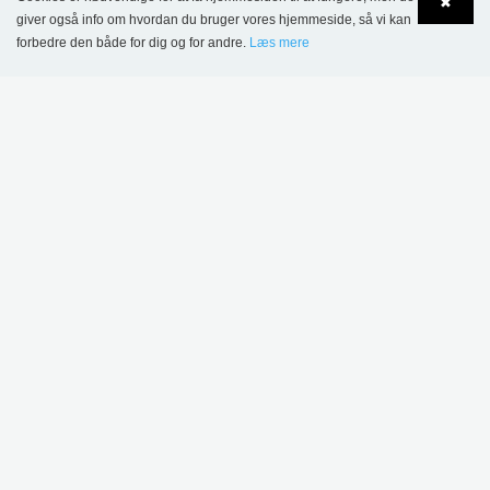
✖
Danmark
Storbritannien
giver også info om hvordan du bruger vores hjemmeside, så vi kan
forbedre den både for dig og for andre.
Læs mere
Language
Login