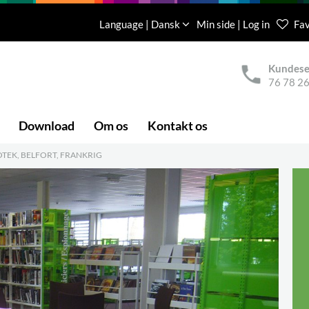
Language | Dansk
Min side | Log in
Fav
Kundese
76 78 26
Download
Om os
Kontakt os
OTEK, BELFORT, FRANKRIG