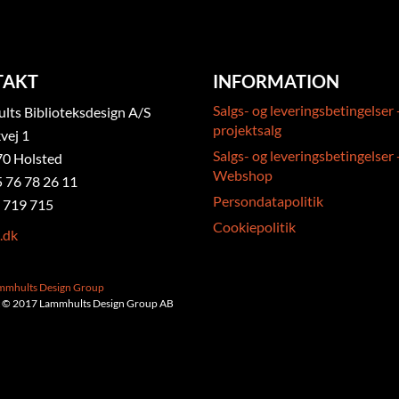
TAKT
INFORMATION
Salgs- og leveringsbetingelser 
ts Biblioteksdesign A/S
projektsalg
vej 1
Salgs- og leveringsbetingelser 
0 Holsted
Webshop
5 76 78 26 11
Persondatapolitik
 719 715
Cookiepolitik
.dk
ammhults Design Group
 © 2017 Lammhults Design Group AB