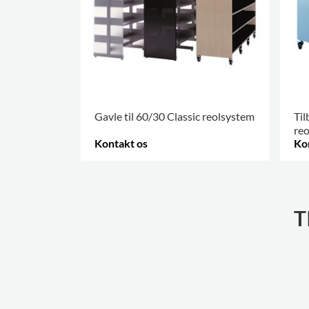
Gavle til 60/30 Classic reolsystem
Til
re
Kontakt os
Ko
FLERE VARIANTER
.
FLE
T