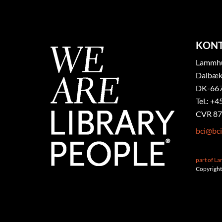
KON
Lammhul
Dalbæk
DK-667
Tel.: +4
CVR 87
bci@bci
part of L
Copyright