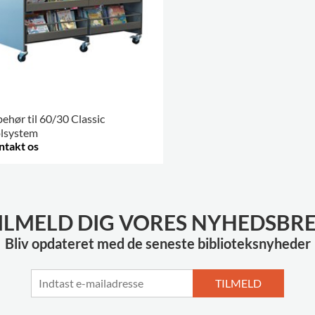
behør til 60/30 Classic
olsystem
ntakt os
RE VARIANTER
.
ILMELD DIG VORES NYHEDSBR
Bliv opdateret med de seneste biblioteksnyheder
TILMELD