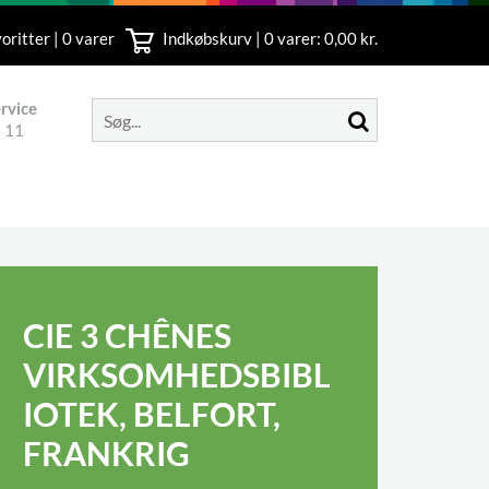
oritter | 0 varer
Indkøbskurv |
0
varer: 0,00 kr.
rvice
 11
CIE 3 CHÊNES
VIRKSOMHEDSBIBL
IOTEK, BELFORT,
FRANKRIG