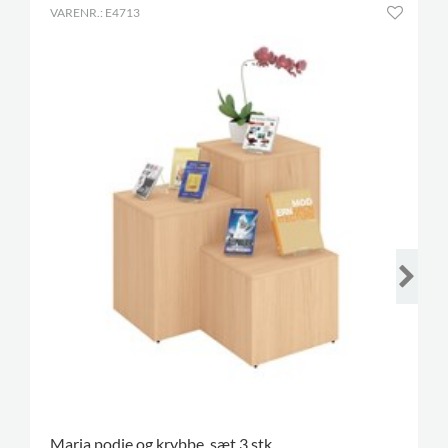
VARENR.: E4713
Maria podie og krybbe, sæt 3 stk.