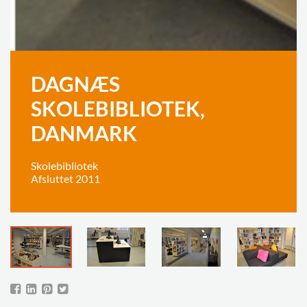
DAGNÆS
SKOLEBIBLIOTEK,
DANMARK
Skolebibliotek
Afsluttet 2011