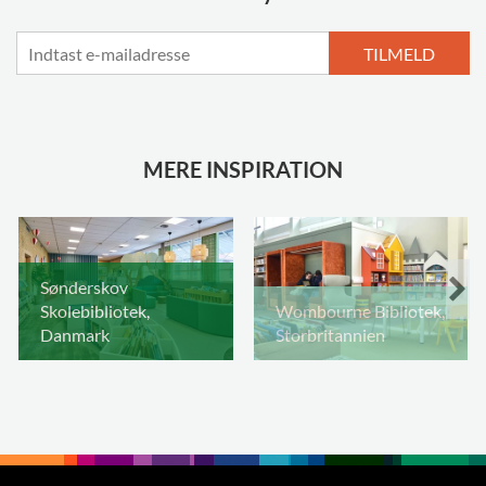
TILMELD
MERE INSPIRATION
Sønderskov
Skolebibliotek,
Wombourne Bibliotek,
Danmark
Storbritannien