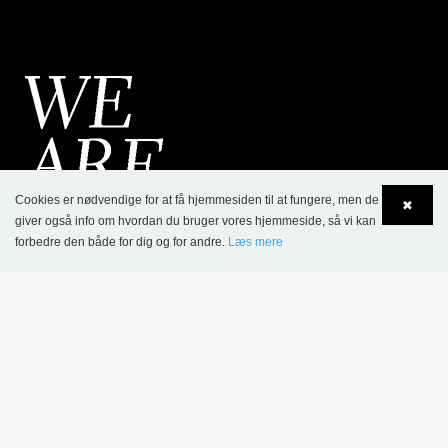
Cookies er nødvendige for at få hjemmesiden til at fungere, men de
✖
giver også info om hvordan du bruger vores hjemmeside, så vi kan
forbedre den både for dig og for andre.
Læs mere
Language
Login
KONTAKT
Lammhults Biblioteksdesign A/S
Dalbækvej 1