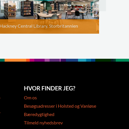
Hackney Central Library, Storbritannien
HVOR FINDER JEG?
-
Om os
Besøgsadresser i Holsted og Vanløse
-
Bæredygtighed
Tilmeld nyhedsbrev