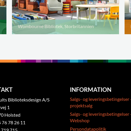
Wombourne Bibliotek, Storbritannien
TAKT
INFORMATION
Salgs- og leveringsbetingelser 
ts Biblioteksdesign A/S
projektsalg
vej 1
Salgs- og leveringsbetingelser 
0 Holsted
Webshop
5 76 78 26 11
Persondatapolitik
 719 715