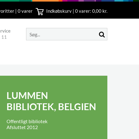
oritter | 0 varer
Indkøbskurv |
0
varer: 0,00 kr.
rvice
 11
LUMMEN
BIBLIOTEK, BELGIEN
Offentligt bibliotek
Afsluttet 2012