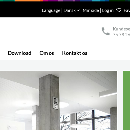
Language | Dansk
Min side | Log in
Fav
Kundese
76 78 26
Download
Om os
Kontakt os