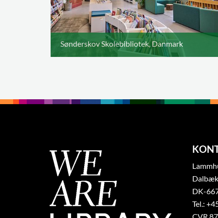
Sønderskov Skolebibliotek, Danmark
KON
Lammhul
Dalbæk
DK-667
Tel.: +4
CVR 87