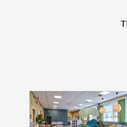
FLERE VARIANTER
.
T