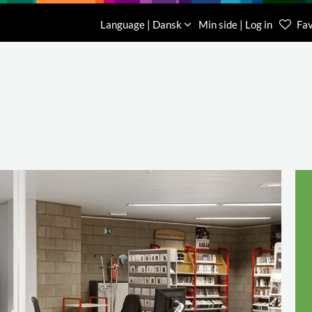
Download
Om os
Kontakt os
Language | Dansk
Min side | Log in
Fav
Kundese
76 78 26