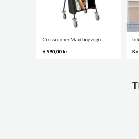
Crossrunner Maxi bogvogn
In
6.590,00 kr.
Ko
FLE
T