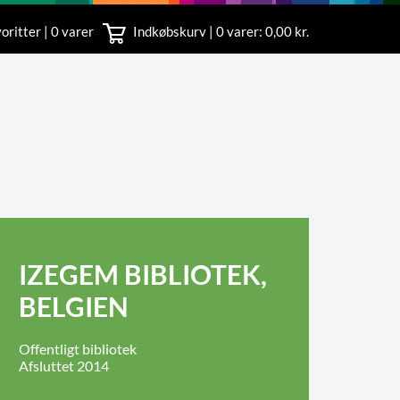
oritter | 0 varer
Indkøbskurv |
0
varer: 0,00 kr.
rvice
 11
IZEGEM BIBLIOTEK,
BELGIEN
Offentligt bibliotek
Afsluttet 2014