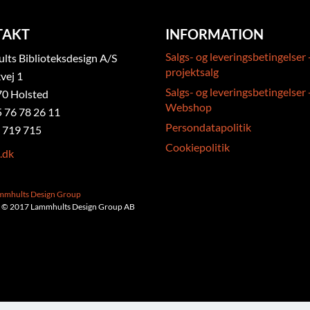
TAKT
INFORMATION
Salgs- og leveringsbetingelser 
ts Biblioteksdesign A/S
projektsalg
vej 1
Salgs- og leveringsbetingelser 
0 Holsted
Webshop
5 76 78 26 11
Persondatapolitik
 719 715
Cookiepolitik
.dk
ammhults Design Group
 © 2017 Lammhults Design Group AB