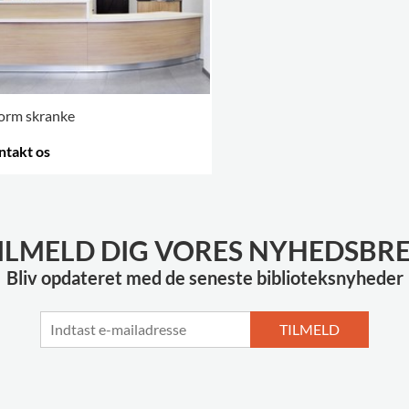
form skranke
ntakt os
RE VARIANTER
.
ILMELD DIG VORES NYHEDSBR
Bliv opdateret med de seneste biblioteksnyheder
TILMELD