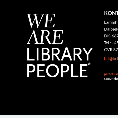
KON
Lammhul
Dalbæk
DK-667
Tel.: +4
CVR 87
bci@bci
part of L
Copyright