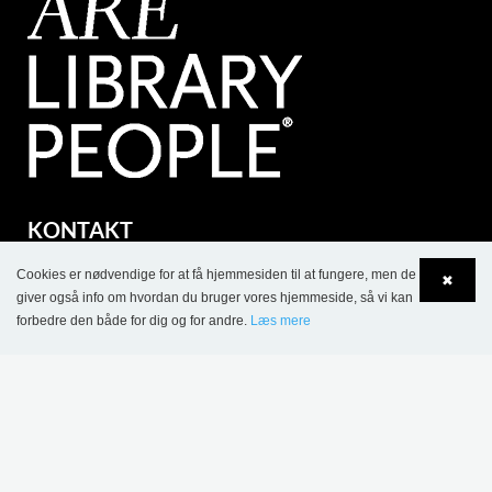
KONTAKT
Lammhults Biblioteksdesign A/S
Cookies er nødvendige for at få hjemmesiden til at fungere, men de
✖
Dalbækvej 1
giver også info om hvordan du bruger vores hjemmeside, så vi kan
forbedre den både for dig og for andre.
Læs mere
DK-6670 Holsted
Language
Login
Tel.: +45 76 78 26 11
CVR 87 719 715
bci@bci.dk
part of Lammhults Design Group