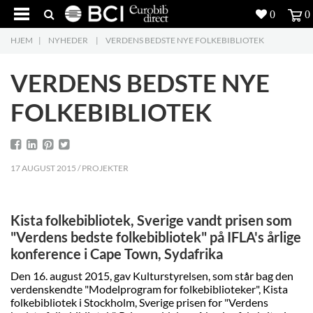
0
0
HJEM
|
NYHEDER
|
VERDENS BEDSTE NYE FOLKEBIBLIOTEK
Produkter
5
VERDENS BEDSTE NYE
Projekter
FOLKEBIBLIOTEK
Inspiration
Download
17 AUGUST 2015 / PROJEKTER
Om os
8
Kista folkebibliotek, Sverige vandt prisen som
Kontakt os
5
"Verdens bedste folkebibliotek" på IFLA's årlige
konference i Cape Town, Sydafrika
Den 16. august 2015, gav Kulturstyrelsen, som står bag den
verdenskendte "Modelprogram for folkebiblioteker", Kista
folkebibliotek i Stockholm, Sverige prisen for "Verdens