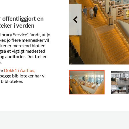
offentliggjort en
teker i verden
brary Service" fandt, at jo
ker, jo flere mennesker vil
eker er mere end blot en
også et vigtigt mødested
g auditorier. Det tæller
.
ive
Dokk1 i Aarhus,
 begge biblioteker har vi
 biblioteker.