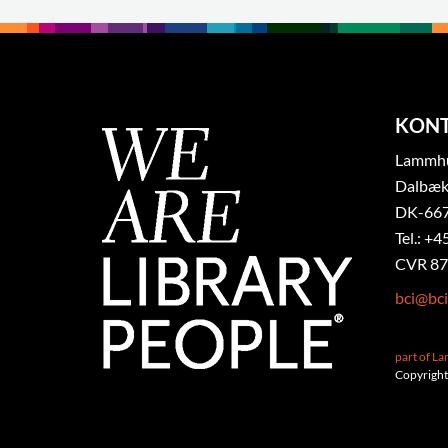
KON
Lammhul
Dalbæk
DK-667
Tel.: +4
CVR 87
bci@bci
part of L
Copyright