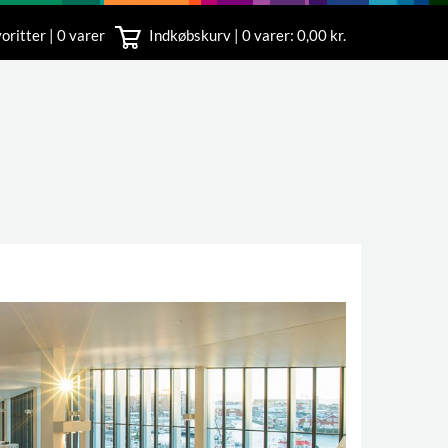
oritter | 0 varer
Indkøbskurv |
0
varer: 0,00 kr.
rvice
 11