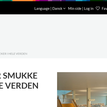
Download
Om os
Kontakt os
Language | Dansk
Min side | Log in
Fav
Kundese
76 78 26
EKER I HELE VERDEN
R SMUKKE
LE VERDEN