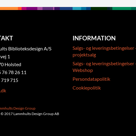
TAKT
INFORMATION
Salgs- og leveringsbetingelser 
ts Biblioteksdesign A/S
projektsalg
vej 1
Salgs- og leveringsbetingelser 
0 Holsted
Webshop
5 76 78 26 11
Persondatapolitik
 719 715
Cookiepolitik
.dk
ammhults Design Group
 © 2017 Lammhults Design Group AB