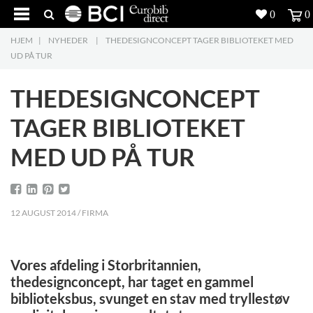
0
0
HJEM
|
NYHEDER
|
THEDESIGNCONCEPT TAGER BIBLIOTEKET MED
Produkter
5
UD PÅ TUR
Projekter
THEDESIGNCONCEPT
Inspiration
TAGER BIBLIOTEKET
MED UD PÅ TUR
Download
Om os
8
12 AUGUST 2014 / FIRMA
Kontakt os
5
Vores afdeling i Storbritannien,
thedesignconcept, har taget en gammel
biblioteksbus, svunget en stav med tryllestøv