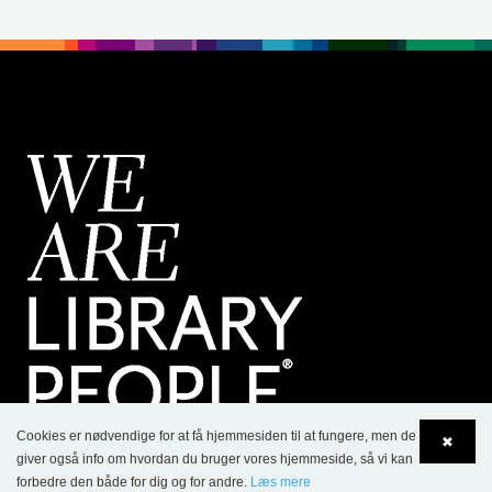
Cookies er nødvendige for at få hjemmesiden til at fungere, men de
✖
giver også info om hvordan du bruger vores hjemmeside, så vi kan
KONTAKT
forbedre den både for dig og for andre.
Læs mere