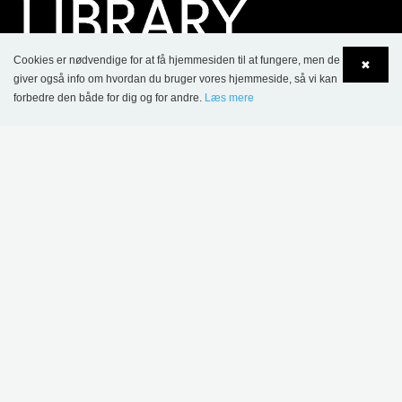
Cookies er nødvendige for at få hjemmesiden til at fungere, men de
✖
giver også info om hvordan du bruger vores hjemmeside, så vi kan
forbedre den både for dig og for andre.
Læs mere
Language
Login
KONTAKT
Lammhults Biblioteksdesign A/S
Dalbækvej 1
DK-6670 Holsted
Tel.: +45 76 78 26 11
CVR 87 719 715
bci@bci.dk
part of Lammhults Design Group
Copyright © 2017 Lammhults Design Group AB