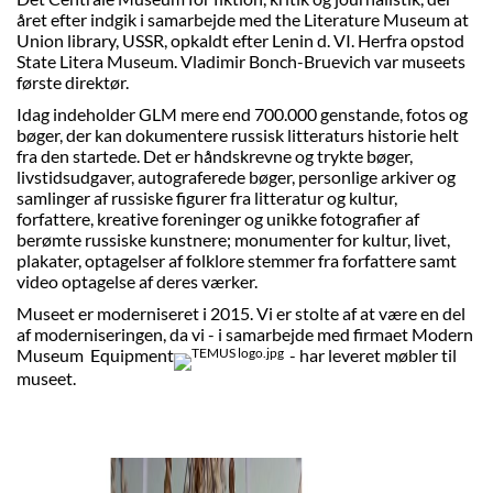
året efter indgik i samarbejde med the Literature Museum at
Union library, USSR, opkaldt efter Lenin d. VI. Herfra opstod
State Litera Museum. Vladimir Bonch-Bruevich var museets
første direktør.
Idag indeholder GLM mere end 700.000 genstande, fotos og
bøger, der kan dokumentere russisk litteraturs historie helt
fra den startede. Det er håndskrevne og trykte bøger,
livstidsudgaver, autograferede bøger, personlige arkiver og
samlinger af russiske figurer fra litteratur og kultur,
forfattere, kreative foreninger og unikke fotografier af
berømte russiske kunstnere; monumenter for kultur, livet,
plakater, optagelser af folklore stemmer fra forfattere samt
video optagelse af deres værker.
Museet er moderniseret i 2015. Vi er stolte af at være en del
af moderniseringen, da vi - i samarbejde med firmaet Modern
Museum Equipment
- har leveret møbler til
museet.