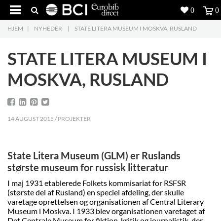
0
0
HJEM
|
NYHEDER
|
STATE LITERA MUSEUM I MOSKVA, RUSLAND
Produkter
5
STATE LITERA MUSEUM I
Projekter
MOSKVA, RUSLAND
Inspiration
Download
14 AUGUST 2015 / PROJEKTER
Om os
8
State Litera Museum (GLM) er Ruslands
Kontakt os
5
største museum for russisk litteratur
I maj 1931 etablerede Folkets kommisariat for RSFSR
(største del af Rusland) en speciel afdeling, der skulle
varetage oprettelsen og organisationen af Central Literary
Museum i Moskva. I 1933 blev organisationen varetaget af
Det Centrale Museum for fiktion, kritik og journalistik, der