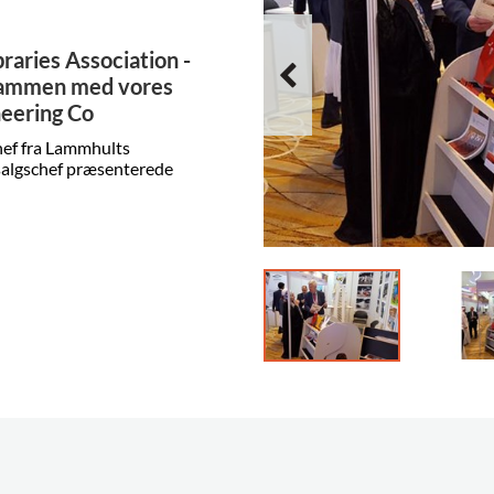
braries Association -
 sammen med vores
neering Co
hef fra Lammhults
salgschef præsenterede