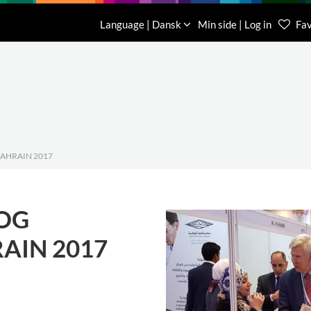
Download
Om os
Kontakt os
Language | Dansk
Min side | Log in
Fav
Kundese
76 78 26
BAHRAIN 2017
OG
RAIN 2017