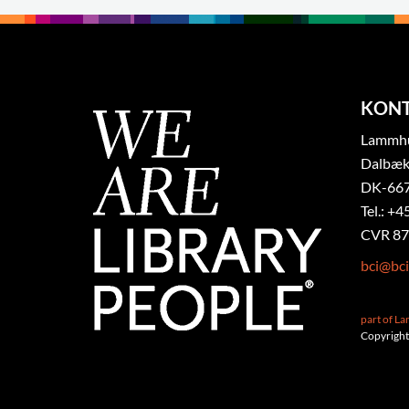
KON
Lammhul
Dalbæk
DK-667
Tel.: +4
CVR 87
bci@bci
part of L
Copyright