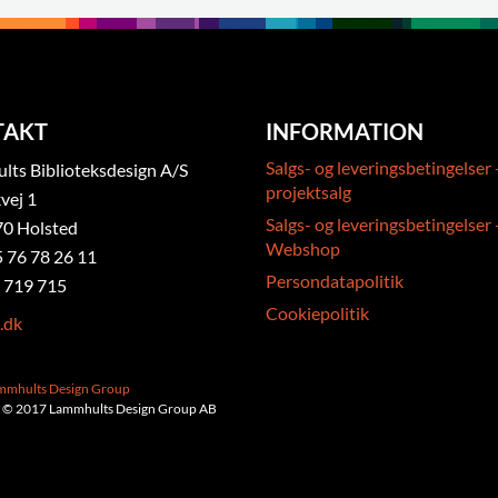
TAKT
INFORMATION
Salgs- og leveringsbetingelser 
ts Biblioteksdesign A/S
projektsalg
vej 1
Salgs- og leveringsbetingelser 
0 Holsted
Webshop
5 76 78 26 11
Persondatapolitik
 719 715
Cookiepolitik
.dk
ammhults Design Group
 © 2017 Lammhults Design Group AB