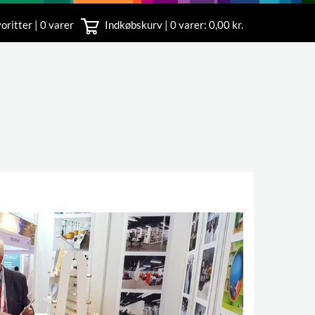
oritter | 0 varer
Indkøbskurv |
0
varer: 0,00 kr.
rvice
 11