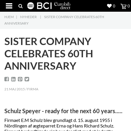
0
0
HJEM
|
NYHEDER
|
SISTER COMPANY CELEBRATES 60TH
Produkter
5
ANNIVERSARY
Projekter
SISTER COMPANY
Inspiration
CELEBRATES 60TH
ANNIVERSARY
Download
Om os
8
21 MAJ 2015 / FIRMA
Kontakt os
5
Schulz Speyer - ready for the next 60 years.....
Firmaet E.M Schulz blev grundlagt d. 15. august 1955 i
Nördlingen af ægteparret Erna og Hans Richard Schulz.