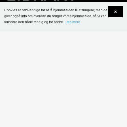
Cookies er nødvendige for at få hjemmesiden til at fungere, men de
✖
giver også info om hvordan du bruger vores hjemmeside, så vi kan
forbedre den både for dig og for andre.
Læs mere
Language
Login
KONTAKT
Lammhults Biblioteksdesign A/S
Dalbækvej 1
DK-6670 Holsted
Tel.: +45 76 78 26 11
CVR 87 719 715
bci@bci.dk
part of Lammhults Design Group
Copyright © 2017 Lammhults Design Group AB
INFORMATION