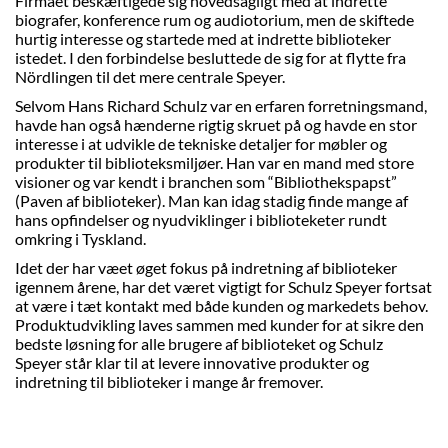
Firmaet beskæftigede sig hovedsagligt med at indrette
biografer, konference rum og audiotorium, men de skiftede
hurtig interesse og startede med at indrette biblioteker
istedet. I den forbindelse besluttede de sig for at flytte fra
Nördlingen til det mere centrale Speyer.
Selvom Hans Richard Schulz var en erfaren forretningsmand,
havde han også hænderne rigtig skruet på og havde en stor
interesse i at udvikle de tekniske detaljer for møbler og
produkter til biblioteksmiljøer. Han var en mand med store
visioner og var kendt i branchen som “Bibliothekspapst”
(Paven af biblioteker). Man kan idag stadig finde mange af
hans opfindelser og nyudviklinger i biblioteketer rundt
omkring i Tyskland.
Idet der har væet øget fokus på indretning af biblioteker
igennem årene, har det været vigtigt for Schulz Speyer fortsat
at være i tæt kontakt med både kunden og markedets behov.
Produktudvikling laves sammen med kunder for at sikre den
bedste løsning for alle brugere af biblioteket og Schulz
Speyer står klar til at levere innovative produkter og
indretning til biblioteker i mange år fremover.