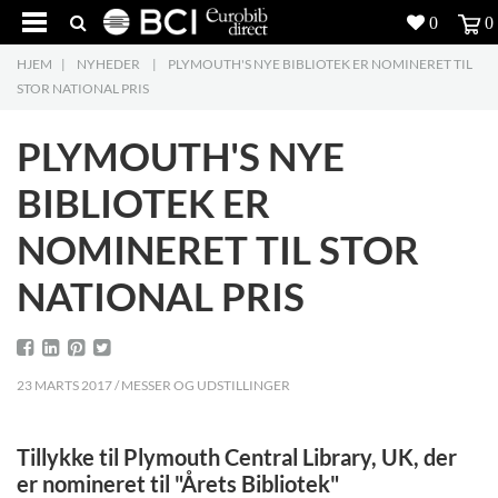
0
0
HJEM
|
NYHEDER
|
PLYMOUTH'S NYE BIBLIOTEK ER NOMINERET TIL
Produkter
5
STOR NATIONAL PRIS
Projekter
PLYMOUTH'S NYE
Inspiration
BIBLIOTEK ER
NOMINERET TIL STOR
Download
NATIONAL PRIS
Om os
8
Kontakt os
5
23 MARTS 2017 / MESSER OG UDSTILLINGER
Tillykke til Plymouth Central Library, UK, der
er nomineret til "Årets Bibliotek"