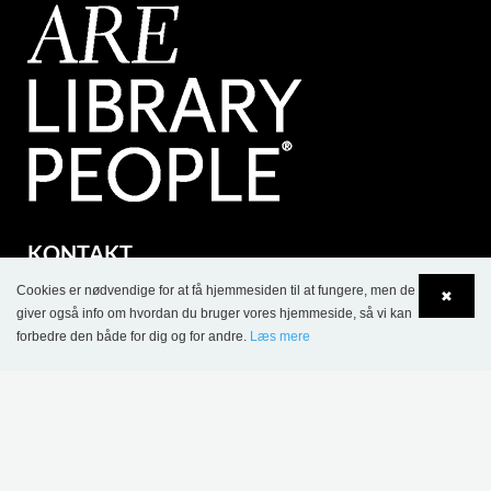
KONTAKT
Lammhults Biblioteksdesign A/S
Cookies er nødvendige for at få hjemmesiden til at fungere, men de
✖
giver også info om hvordan du bruger vores hjemmeside, så vi kan
Dalbækvej 1
forbedre den både for dig og for andre.
Læs mere
DK-6670 Holsted
Language
Login
Tel.: +45 76 78 26 11
CVR 87 719 715
bci@bci.dk