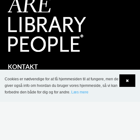
KONTAKT
Lammhults Biblioteksdesign A/S
Cookies er nødvendige for at få hjemmesiden til at fungere, men de
✖
Dalbækvej 1
giver også info om hvordan du bruger vores hjemmeside, så vi kan
forbedre den både for dig og for andre.
Læs mere
DK-6670 Holsted
Language
Login
Tel.: +45 76 78 26 11
CVR 87 719 715
bci@bci.dk
part of Lammhults Design Group