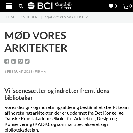
0
0
HJEM
|
NYHEDER
|
MØD VORES ARKITEKTER
Produkter
5
MØD VORES
Projekter
ARKITEKTER
Inspiration
Download
6 FEBRUAR 2018 / FIRMA
Om os
8
Vi iscenesætter og indretter fremtidens
Kontakt os
5
biblioteker
Vores design- og indretningsafdeling består af et stærkt team
af indretningsarkitekter, der er uddannet fra Det Kongelige
Danske Kunstakademis Skoler for Arkitektur, Design og
Konservering (KADK), og som har specialiseret sig i
biblioteksdesign.