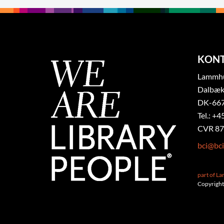
KON
Lammhul
Dalbæk
DK-667
Tel.: +4
CVR 87
bci@bci
part of L
Copyright