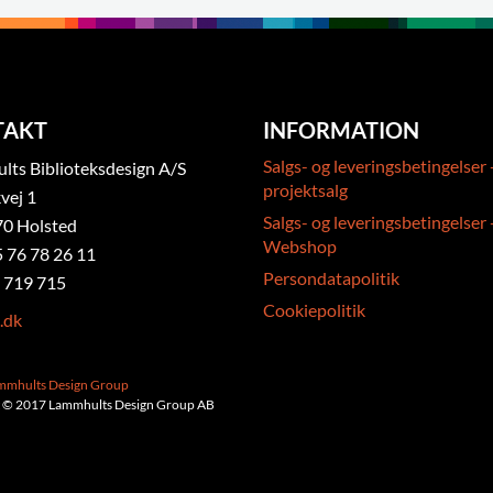
TAKT
INFORMATION
Salgs- og leveringsbetingelser 
ts Biblioteksdesign A/S
projektsalg
vej 1
Salgs- og leveringsbetingelser 
0 Holsted
Webshop
5 76 78 26 11
Persondatapolitik
 719 715
Cookiepolitik
.dk
ammhults Design Group
 © 2017 Lammhults Design Group AB