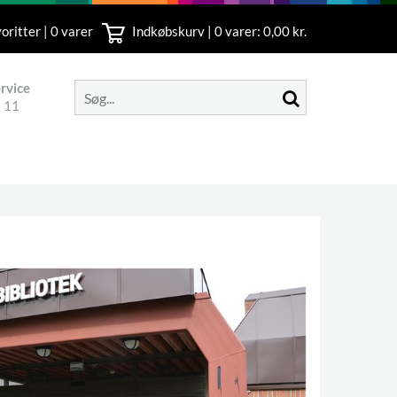
oritter | 0 varer
Indkøbskurv |
0
varer: 0,00 kr.
rvice
 11