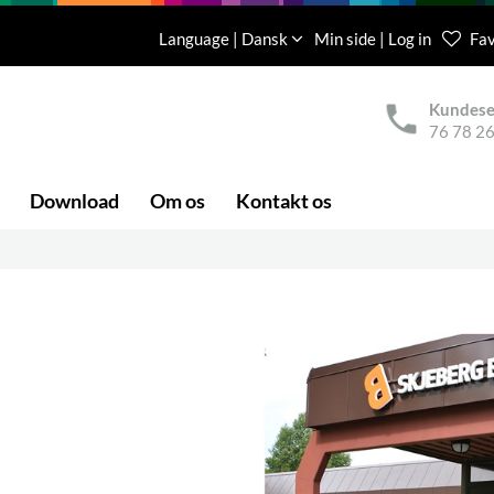
Language | Dansk
Min side | Log in
Fav
Kundese
76 78 26
Download
Om os
Kontakt os