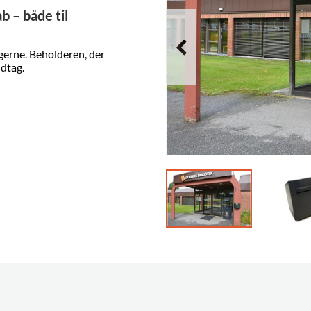
b – både til
gerne. Beholderen, der
dtag.