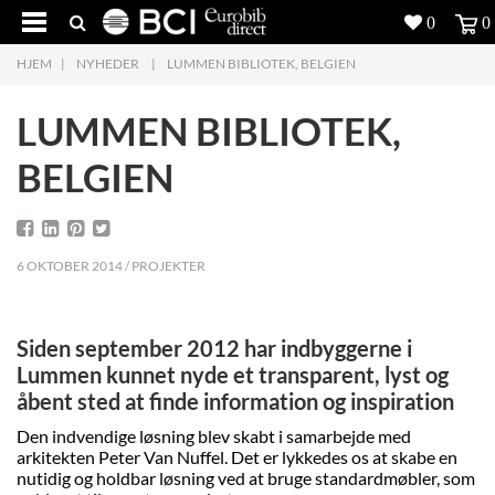
0
0
HJEM
|
NYHEDER
|
LUMMEN BIBLIOTEK, BELGIEN
Produkter
5
LUMMEN BIBLIOTEK,
Projekter
BELGIEN
Inspiration
Download
6 OKTOBER 2014 / PROJEKTER
Om os
8
Siden september 2012 har indbyggerne i
Kontakt os
5
Lummen kunnet nyde et transparent, lyst og
åbent sted at finde information og inspiration
Den indvendige løsning blev skabt i samarbejde med
arkitekten Peter Van Nuffel. Det er lykkedes os at skabe en
nutidig og holdbar løsning ved at bruge standardmøbler, som