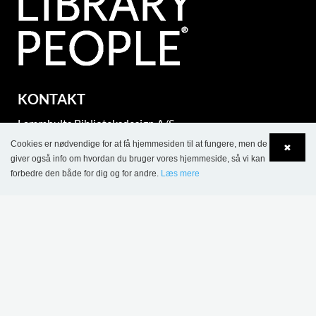
KONTAKT
Lammhults Biblioteksdesign A/S
Dalbækvej 1
Cookies er nødvendige for at få hjemmesiden til at fungere, men de
✖
DK-6670 Holsted
giver også info om hvordan du bruger vores hjemmeside, så vi kan
forbedre den både for dig og for andre.
Læs mere
Tel.: +45 76 78 26 11
Language
Login
CVR 87 719 715
bci@bci.dk
part of Lammhults Design Group
Copyright © 2017 Lammhults Design Group AB
INFORMATION