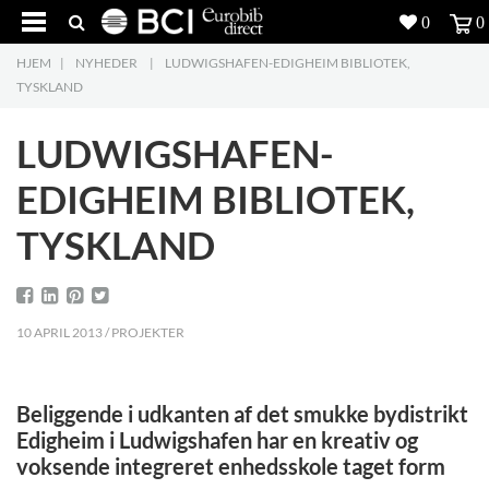
0
0
HJEM
|
NYHEDER
|
LUDWIGSHAFEN-EDIGHEIM BIBLIOTEK,
Produkter
5
TYSKLAND
Projekter
LUDWIGSHAFEN-
Inspiration
EDIGHEIM BIBLIOTEK,
TYSKLAND
Download
Om os
8
10 APRIL 2013 / PROJEKTER
Kontakt os
5
Beliggende i udkanten af det smukke bydistrikt
Edigheim i Ludwigshafen har en kreativ og
voksende integreret enhedsskole taget form