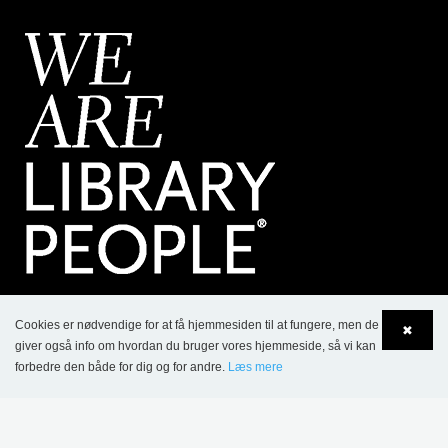
KONTAKT
Cookies er nødvendige for at få hjemmesiden til at fungere, men de
✖
giver også info om hvordan du bruger vores hjemmeside, så vi kan
Lammhults Biblioteksdesign A/S
forbedre den både for dig og for andre.
Læs mere
Dalbækvej 1
Language
Login
DK-6670 Holsted
Tel.: +45 76 78 26 11