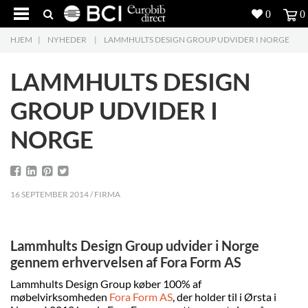
0
0
HJEM
|
NYHEDER
|
LAMMHULTS DESIGN GROUP UDVIDER I NORGE
Produkter
5
LAMMHULTS DESIGN
Projekter
GROUP UDVIDER I
Inspiration
NORGE
Download
Om os
8
16 SEPTEMBER 2014 / FIRMA
Kontakt os
5
Lammhults Design Group udvider i Norge
gennem erhvervelsen af Fora Form AS
Lammhults Design Group køber 100% af
møbelvirksomheden
Fora Form AS
, der holder til i Ørsta i