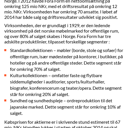
Norge. I 2012 havde Fora Form en nettoomsætning på
omkring 125 mio NKr, med et driftsresultat på omkring 12
mio. NKr. Virksomheden har omkring 70 ansatte. I løbet af
2014 har både salg og driftsresultater udviklet sig positivt.
Virksomheden, der er grundlagt i 1929, er den ledende
virksomhed på det norske møbelmarked for offentlige rum,
og over 80% af salget skabes i Norge. Fora Form har tre
adskilte produktlinier, tilpasset forskellige segmenter :
Standardkollektionen – møbler (borde, stole og sofaer) for
offentlige rum, især mødesteder på kontorer, i butikker, på
hoteller og på andre offentlige steder. Dette segment står
for omkring 70% af salget.
Kulturkollektionen – omfatter faste og flytbare
siddemuligheder i auditorier, sports/kulturhaller,
biografer, konferencerum og teater/opera. Dette segment
står for omkring 20% af salget.
Sundhed og sundhedspleje – ordreproduktion til det
japanske marked. Dette segment står for omkring 10% af
salget.
Købsprisen for aktierne er i skrivende stund estimeret til 67
mio. NKr. Handlen lukkes i starten af oktober 2014 og skal