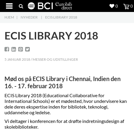
0
0
HJEM
|
NYHEDER
|
ECIS LIBRARY 2018
Produkter
5
ECIS LIBRARY 2018
Projekter
Inspiration
5 JANUAR 2018 / MESSER OG UDSTILLINGER
Download
Mød os på ECIS Library i Chennai, Indien den
Om os
8
16. - 17. februar 2018
Kontakt os
5
ECIS Library 2018 (Educational Collaborative for
International Schools) er et mødested, hvor undervisere kan
dele deres ekspertise inden for bibliotek, teknologi,
uddannelse og ledelse.
Vi deltager i konferencen for at drøfte indretningsdesign af
skolebiblioteker.