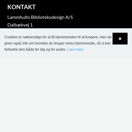
KONTAKT
Lammhults Biblioteksdesign A/S
Dalbækvej 1
DK-6670 Holsted
Cookies er nødvendige for at få hjemmesiden til at fungere, men de
✖
Tel.: +45 76 78 26 11
giver også info om hvordan du bruger vores hjemmeside, så vi kan
CVR 87 719 715
forbedre den både for dig og for andre.
Læs mere
Language
Login
bci@bci.dk
part of Lammhults Design Group
Copyright © 2017 Lammhults Design Group AB
INFORMATION
Salgs- og leveringsbetingelser - projektsalg
Salgs- og leveringsbetingelser - Webshop
Persondatapolitik