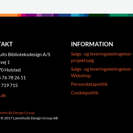
TAKT
INFORMATION
Salgs- og leveringsbetingelser 
ts Biblioteksdesign A/S
projektsalg
vej 1
Salgs- og leveringsbetingelser 
0 Holsted
Webshop
5 76 78 26 11
Persondatapolitik
 719 715
Cookiepolitik
.dk
ammhults Design Group
 © 2017 Lammhults Design Group AB