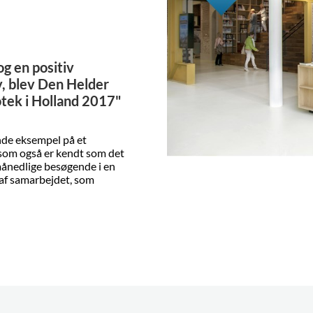
g en positiv
y, blev Den Helder
iotek i Holland 2017"
ende eksempel på et
 som også er kendt som det
ånedlige besøgende i en
l af samarbejdet, som