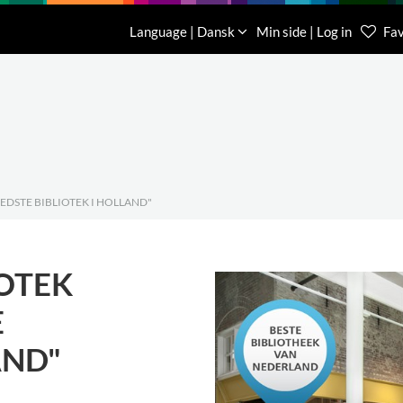
Download
Om os
Kontakt os
Language | Dansk
Min side | Log in
Fav
Kundese
76 78 26
BEDSTE BIBLIOTEK I HOLLAND"
IOTEK
E
AND"