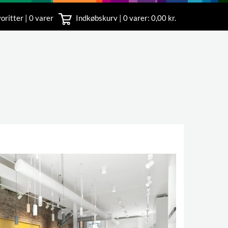
oritter | 0 varer
Indkøbskurv |
0
varer: 0,00 kr.
rvice
 11