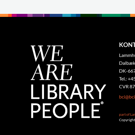
KON
Lammhul
Dalbæk
DK-667
Tel.: +4
CVR 87
bci@bci
part of L
Copyright