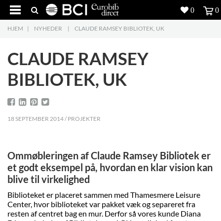
0
0
HJEM
|
NYHEDER
|
CLAUDE RAMSEY BIBLIOTEK, UK
Produkter
5
CLAUDE RAMSEY
Projekter
BIBLIOTEK, UK
Inspiration
Download
18 SEPTEMBER 2014 / PROJEKTER
Om os
8
Ommøbleringen af Claude Ramsey Bibliotek er
Kontakt os
5
et godt eksempel på, hvordan en klar vision kan
blive til virkelighed
Biblioteket er placeret sammen med Thamesmere Leisure
Center, hvor biblioteket var pakket væk og separeret fra
resten af centret bag en mur. Derfor så vores kunde Diana