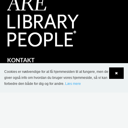
KONTAKT
Lammhults Biblioteksdesign A/S
Cookies er nødvendige for at få hjemmesiden til at fungere, men de
✖
Dalbækvej 1
giver også info om hvordan du bruger vores hjemmeside, så vi kan
forbedre den både for dig og for andre.
Læs mere
DK-6670 Holsted
Language
Login
Tel.: +45 76 78 26 11
CVR 87 719 715
bci@bci.dk
part of Lammhults Design Group