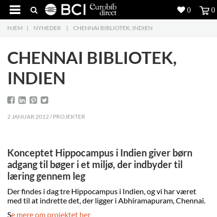
0
0
HJEM
|
NYHEDER
|
CHENNAI BIBLIOTEK, INDIEN
Produkter
5
CHENNAI BIBLIOTEK,
Projekter
INDIEN
Inspiration
Download
2 JANUAR 2012 / PROJEKTER
Om os
8
Konceptet Hippocampus i Indien giver børn
Kontakt os
5
adgang til bøger i et miljø, der indbyder til
læring gennem leg
Der findes i dag tre Hippocampus i Indien, og vi har været
med til at indrette det, der ligger i Abhiramapuram, Chennai.
S
e mere om projektet her