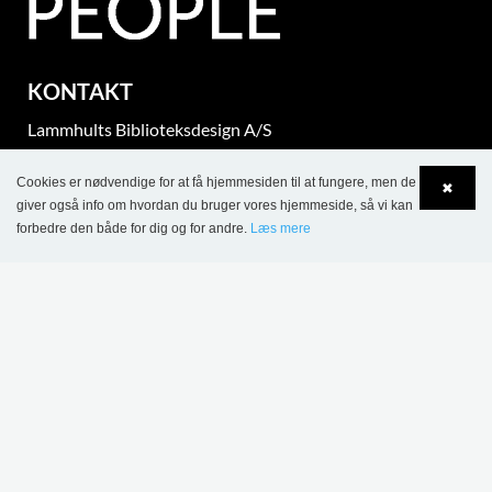
KONTAKT
Lammhults Biblioteksdesign A/S
Dalbækvej 1
Cookies er nødvendige for at få hjemmesiden til at fungere, men de
DK-6670 Holsted
✖
giver også info om hvordan du bruger vores hjemmeside, så vi kan
Tel.: +45 76 78 26 11
forbedre den både for dig og for andre.
Læs mere
CVR 87 719 715
Language
Login
bci@bci.dk
part of Lammhults Design Group
Copyright © 2017 Lammhults Design Group AB
INFORMATION
Salgs- og leveringsbetingelser - projektsalg