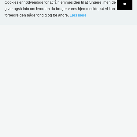
Cookies er nødvendige for at få hjemmesiden til at fungere, men de
✖
giver også info om hvordan du bruger vores hjemmeside, så vi kan
forbedre den både for dig og for andre.
Læs mere
Language
Login
KONTAKT
Lammhults Biblioteksdesign A/S
Dalbækvej 1
DK-6670 Holsted
Tel.: +45 76 78 26 11
CVR 87 719 715
bci@bci.dk
part of Lammhults Design Group
Copyright © 2017 Lammhults Design Group AB
INFORMATION
Salgs- og leveringsbetingelser - projektsalg
Salgs- og leveringsbetingelser - Webshop