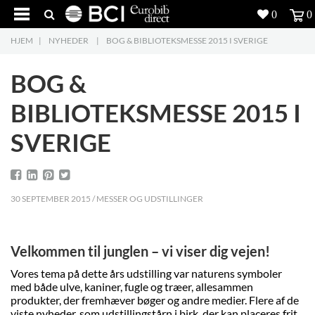
0
0
HJEM
|
NYHEDER
|
BOG & BIBLIOTEKSMESSE 2015 I SVERIGE
Produkter
5
BOG &
Projekter
BIBLIOTEKSMESSE 2015 I
Inspiration
SVERIGE
Download
Om os
8
30 SEPTEMBER 2015 / MESSER OG UDSTILLINGER
Kontakt os
5
Velkommen til junglen – vi viser dig vejen!
Vores tema på dette års udstilling var naturens symboler
med både ulve, kaniner, fugle og træer, allesammen
produkter, der fremhæver bøger og andre medier. Flere af de
viste nyheder, som udstillingstårn i birk, der kan placeres frit