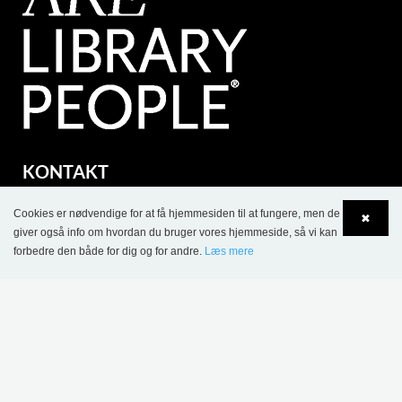
KONTAKT
Lammhults Biblioteksdesign A/S
Cookies er nødvendige for at få hjemmesiden til at fungere, men de
✖
Dalbækvej 1
giver også info om hvordan du bruger vores hjemmeside, så vi kan
DK-6670 Holsted
forbedre den både for dig og for andre.
Læs mere
Language
Login
Tel.: +45 76 78 26 11
CVR 87 719 715
bci@bci.dk
part of Lammhults Design Group
Copyright © 2017 Lammhults Design Group AB