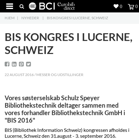
0
0
HJEM
|
NYHEDER
|
BIS KONGRES I LUCERNE, SCHWEIZ
Produkter
5
BIS KONGRES I LUCERNE,
Projekter
SCHWEIZ
Inspiration
Download
22 AUGUST 2016 / MESSER OG UDSTILLINGER
Om os
8
Vores søsterselskab Schulz Speyer
Kontakt os
5
Bibliothekstechnik deltager sammen med
vores forhandler Bibliothekstechnik GmbH i
"BIS 2016"
BIS (Bibliothek Information Schweiz) kongressen afholdes i
Lucerne, Schweiz den 31.august - 3. september 2016.