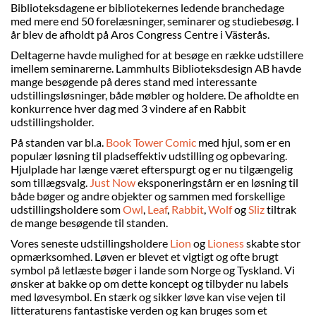
Biblioteksdagene er bibliotekernes ledende branchedage
med mere end 50 forelæsninger, seminarer og studiebesøg. I
år blev de afholdt på Aros Congress Centre i Västerås.
Deltagerne havde mulighed for at besøge en række udstillere
imellem seminarerne. Lammhults Biblioteksdesign AB havde
mange besøgende på deres stand med interessante
udstillingsløsninger, både møbler og holdere. De afholdte en
konkurrence hver dag med 3 vindere af en Rabbit
udstillingsholder.
På standen var bl.a.
Book Tower Comic
med hjul, som er en
populær løsning til pladseffektiv udstilling og opbevaring.
Hjulplade har længe været efterspurgt og er nu tilgængelig
som tillægsvalg.
Just Now
eksponeringstårn er en løsning til
både bøger og andre objekter og sammen med forskellige
udstillingsholdere som
Owl
,
Leaf
,
Rabbit
,
Wolf
og
Sliz
tiltrak
de mange besøgende til standen.
Vores seneste udstillingsholdere
Lion
og
Lioness
skabte stor
opmærksomhed. Løven er blevet et vigtigt og ofte brugt
symbol på letlæste bøger i lande som Norge og Tyskland. Vi
ønsker at bakke op om dette koncept og tilbyder nu labels
med løvesymbol. En stærk og sikker løve kan vise vejen til
litteraturens fantastiske verden og kan bruges som et