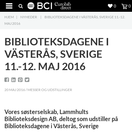
0
0
HJEM
|
NYHEDER
|
BIBLIOTEKSDAGENE I VÄSTERÅS, SVERIGE 11.-12.
Produkter
5
MAJ 2016
Projekter
BIBLIOTEKSDAGENE I
Inspiration
VÄSTERÅS, SVERIGE
11.-12. MAJ 2016
Download
Om os
8
20 MAJ 2016 / MESSER OG UDSTILLINGER
Kontakt os
5
Vores søsterselskab, Lammhults
Biblioteksdesign AB, deltog som udstiller på
Biblioteksdagene i Västerås, Sverige