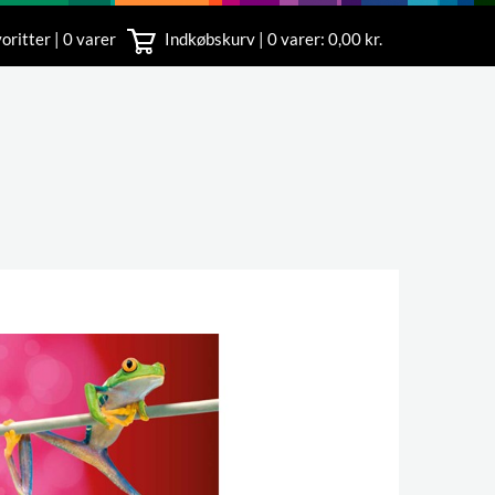
oritter | 0 varer
Indkøbskurv |
0
varer: 0,00 kr.
rvice
 11