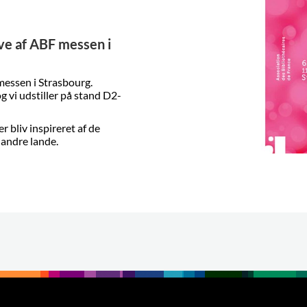
ave af ABF messen i
messen i Strasbourg.
g vi udstiller på stand D2-
r bliv inspireret af de
g andre lande.