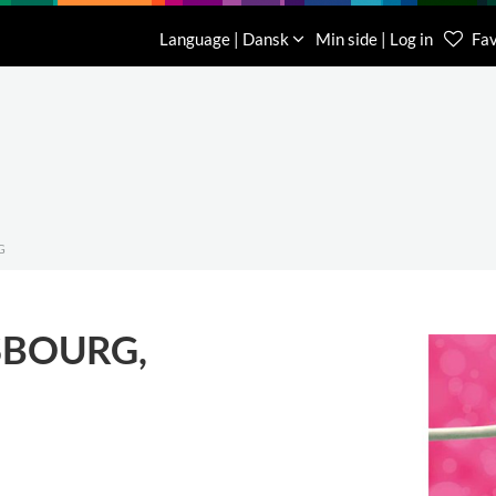
Download
Om os
Kontakt os
Language | Dansk
Min side | Log in
Fav
Kundese
76 78 26
G
SBOURG,