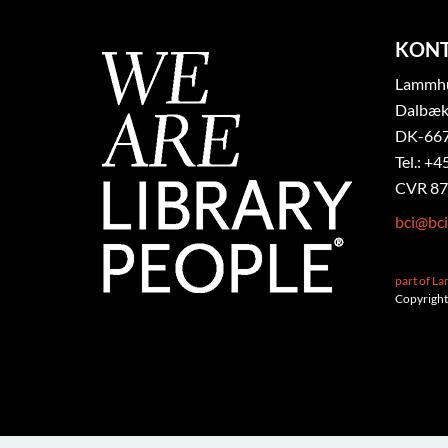
KON
Lammhul
Dalbæk
DK-667
Tel.: +4
CVR 87
bci@bci
part of L
Copyright