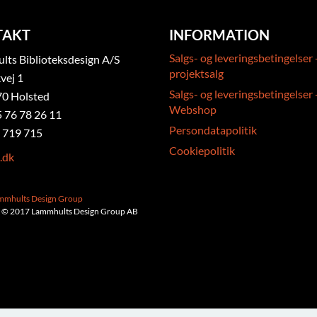
TAKT
INFORMATION
Salgs- og leveringsbetingelser 
ts Biblioteksdesign A/S
projektsalg
vej 1
Salgs- og leveringsbetingelser 
0 Holsted
Webshop
5 76 78 26 11
Persondatapolitik
 719 715
Cookiepolitik
.dk
ammhults Design Group
 © 2017 Lammhults Design Group AB