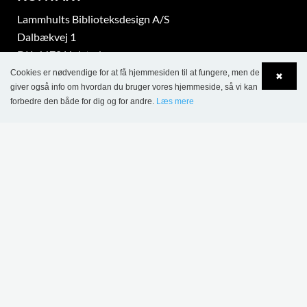
Lammhults Biblioteksdesign A/S
Dalbækvej 1
DK-6670 Holsted
Tel.: +45 76 78 26 11
Cookies er nødvendige for at få hjemmesiden til at fungere, men de
✖
giver også info om hvordan du bruger vores hjemmeside, så vi kan
CVR 87 719 715
forbedre den både for dig og for andre.
Læs mere
Language
Login
bci@bci.dk
part of Lammhults Design Group
Copyright © 2017 Lammhults Design Group AB
INFORMATION
Salgs- og leveringsbetingelser - projektsalg
Salgs- og leveringsbetingelser - Webshop
Persondatapolitik
Cookiepolitik