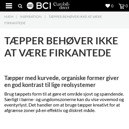
0
0
HJEM
|
INSPIRATION
|
TÆPPER BEHØVER IKKE AT VÆRE
Produkter
5
FIRKANTEDE
Projekter
TÆPPER BEHØVER IKKE
Inspiration
AT VÆRE FIRKANTEDE
Download
Om os
8
Tæpper med kurvede, organiske former giver
en god kontrast til lige reolsystemer
Kontakt os
5
Brug tæppets form til at gøre et område sjovt og spændende.
Særligt i børne- og ungdomszonerne kan du vise vovemod og
eventyrlyst. Det handler om at bruge tæpper kreativt for at
afgrænse zoner på en effektiv og diskret måde.