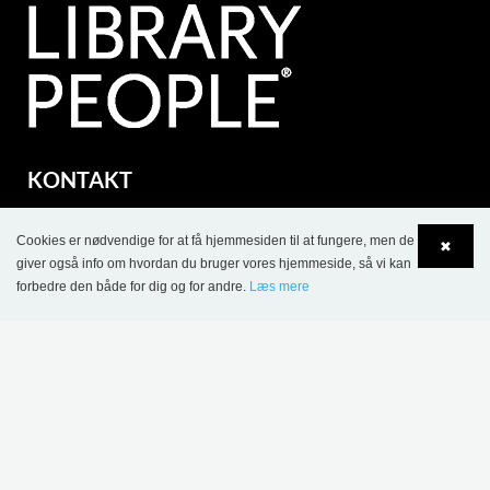
KONTAKT
Lammhults Biblioteksdesign A/S
Cookies er nødvendige for at få hjemmesiden til at fungere, men de
Dalbækvej 1
✖
giver også info om hvordan du bruger vores hjemmeside, så vi kan
DK-6670 Holsted
forbedre den både for dig og for andre.
Læs mere
Tel.: +45 76 78 26 11
Language
Login
CVR 87 719 715
bci@bci.dk
part of Lammhults Design Group
Copyright © 2017 Lammhults Design Group AB