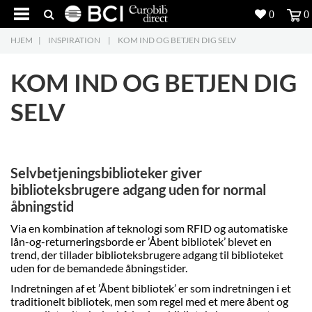
0
0
HJEM
|
INSPIRATION
|
KOM IND OG BETJEN DIG SELV
Produkter
5
KOM IND OG BETJEN DIG
Projekter
SELV
Inspiration
Download
Selvbetjeningsbiblioteker giver
Om os
8
biblioteksbrugere adgang uden for normal
åbningstid
Kontakt os
5
Via en kombination af teknologi som RFID og automatiske
lån-og-returneringsborde er ’Åbent bibliotek’ blevet en
trend, der tillader biblioteksbrugere adgang til biblioteket
uden for de bemandede åbningstider.
Indretningen af et ’Åbent bibliotek’ er som indretningen i et
traditionelt bibliotek, men som regel med et mere åbent og