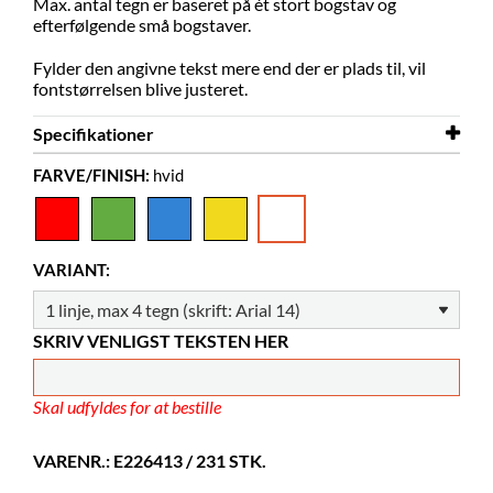
Max. antal tegn er baseret på ét stort bogstav og
efterfølgende små bogstaver.
Fylder den angivne tekst mere end der er plads til, vil
fontstørrelsen blive justeret.
Specifikationer
FARVE/FINISH:
hvid
Bredde
15 mm
Højde
10 mm
Farve
hvid
VARIANT:
Materiale
papir
Andet
A4
SKRIV VENLIGST TEKSTEN HER
Skal udfyldes for at bestille
VARENR.: E226413 / 231 STK.