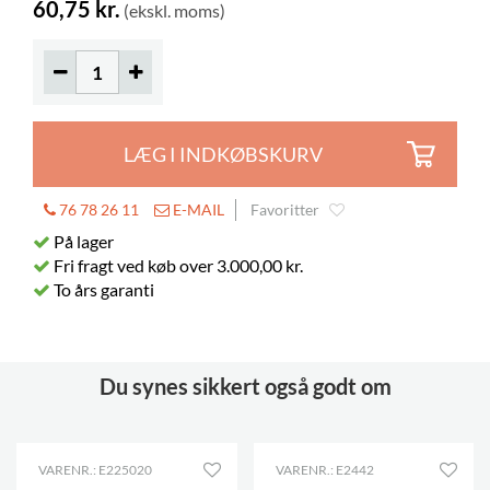
60,75 kr.
(ekskl. moms)
LÆG I INDKØBSKURV
76 78 26 11
E-MAIL
Favoritter
På lager
Fri fragt ved køb over 3.000,00 kr.
To års garanti
Du synes sikkert også godt om
VARENR.: E225020
VARENR.: E2442