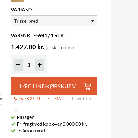
VARIANT:
VARENR.: E5941 / 1 STK.
1.427,00 kr.
(ekskl. moms)
e
LÆG I INDKØBSKURV
76 78 26 11
E-MAIL
Favoritter
På lager
Fri fragt ved køb over 3.000,00 kr.
To års garanti