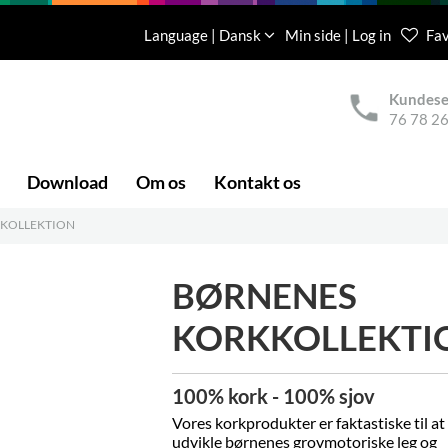
Language | Dansk
Min side | Log in
Fav
Kundese
76 78 26
Download
Om os
Kontakt os
KOLLEKTION
BØRNENES
KORKKOLLEKTI
100% kork - 100% sjov
Vores korkprodukter er faktastiske
til at
udvikle børnenes grovmotoriske leg og