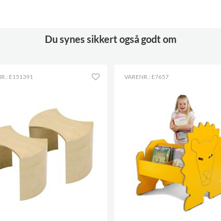
Materiale
kork
Du synes sikkert også godt om
R.: E151391
VARENR.: E7657