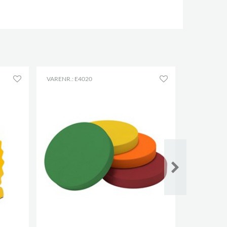
VARENR.: E4020
VARENR.: E