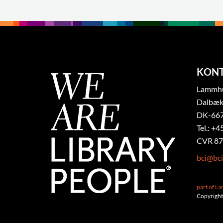
KON
Lammhul
Dalbæk
DK-667
Tel.: +4
CVR 87
bci@bci
part of L
Copyright