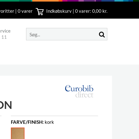
oritter | 0 varer
Indkøbskurv |
0
varer: 0,00 kr.
rvice
 11
ON
FARVE/FINISH:
kork