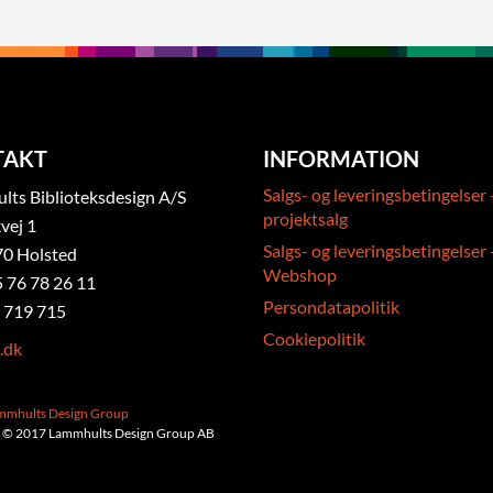
TAKT
INFORMATION
Salgs- og leveringsbetingelser 
ts Biblioteksdesign A/S
projektsalg
vej 1
Salgs- og leveringsbetingelser 
0 Holsted
Webshop
5 76 78 26 11
Persondatapolitik
 719 715
Cookiepolitik
.dk
ammhults Design Group
 © 2017 Lammhults Design Group AB