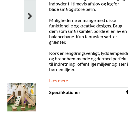
indbyder til timevis af sjov og leg for
både små og store børn.
Mulighederne er mange med disse
funktionelle og kreative designs. Brug
dem som små skamler, borde eller lav en
balancebane. Kun fantasien sætter
grænser.
Kork er rengøringsvenligt, lyddæmpend
og brandhæmmende og dermed
perfekt
til indretning i offentlige miljøer og især i
børnemiljøer.
Læs mere...
Specifikationer
Højde
200 mm
Diameter
400 mm
Farve
kork