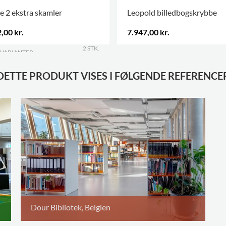
e 2 ekstra skamler
Leopold billedbogskrybbe
,00 kr.
7.947,00 kr.
2 STK.
 VARIANTER
.
.
DETTE PRODUKT VISES I FØLGENDE REFERENCE
Dour Bibliotek, Belgien