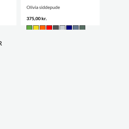
Olivia siddepude
Bondegår
375,00 kr.
1.119,00 
FLERE VAR
R