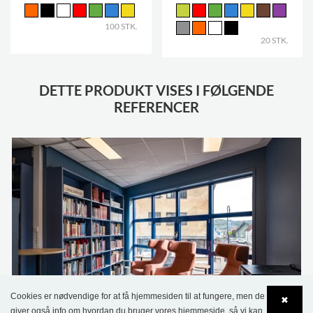
100 STK.
20 STK.
DETTE PRODUKT VISES I FØLGENDE
REFERENCER
Cookies er nødvendige for at få hjemmesiden til at fungere, men de
✖
Jevnaker Bibliotek, Norge
giver også info om hvordan du bruger vores hjemmeside, så vi kan