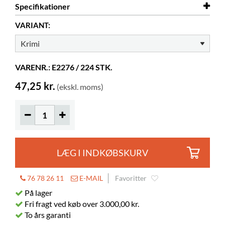
Specifikationer
VARIANT:
Diameter
15 mm
Materiale
papir
VARENR.: E2276 / 224 STK.
47,25 kr.
(ekskl. moms)
LÆG I INDKØBSKURV
76 78 26 11
E-MAIL
Favoritter
På lager
Fri fragt ved køb over 3.000,00 kr.
To års garanti