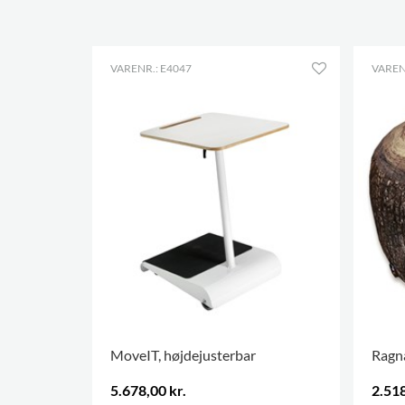
VARENR.: E4047
VAREN
MoveIT, højdejusterbar
Ragna
5.678,00 kr.
2.518