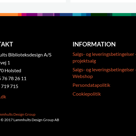
TAKT
INFORMATION
Salgs- og leveringsbetingelser 
ts Biblioteksdesign A/S
projektsalg
vej 1
Salgs- og leveringsbetingelser 
0 Holsted
Webshop
5 76 78 26 11
Persondatapolitik
 719 715
Cookiepolitik
.dk
ammhults Design Group
 © 2017 Lammhults Design Group AB