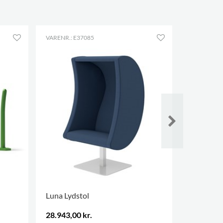
VARENR.: E37085
VARENR.: E
Luna Lydstol
HabiCave
28.943,00 kr.
24.089,00