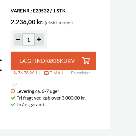
VARENR.: E23532 / 1 STK.
2.236,00 kr.
(ekskl. moms)
LÆG I INDKØBSKURV
76 78 26 11
E-MAIL
Favoritter
Levering ca. 6-7 uger
Fri fragt ved køb over 3.000,00 kr.
To års garanti