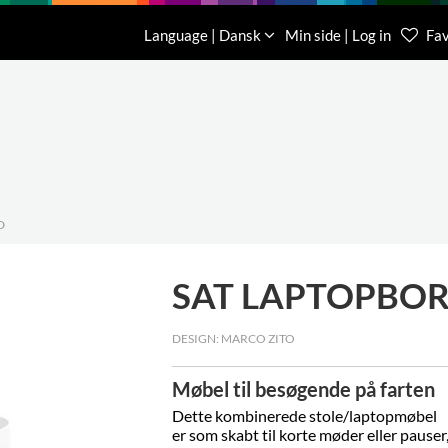
Download
Om os
Kontakt os
Language | Dansk
Min side | Log in
Fav
Kundese
76 78 26
D
SAT LAPTOPBO
DESIGN: MARCO ZITO
Møbel til besøgende på farten
Dette kombinerede stole/laptopmøbel
er som skabt til korte møder eller
pauser