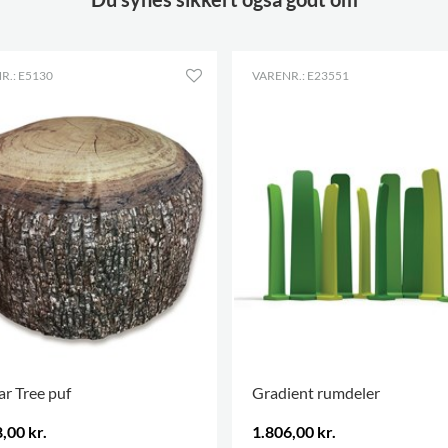
R.: E5130
VARENR.: E23551
r Tree puf
Gradient rumdeler
,00 kr.
1.806,00 kr.