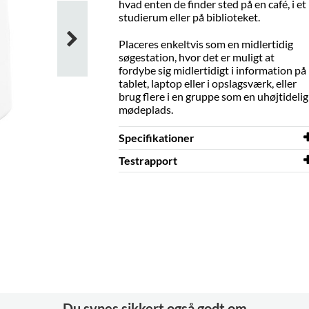
hvad enten de finder sted på en
café, i et
studierum eller på biblioteket.
Placeres enkeltvis som en midlertidig
søgestation, hvor det er muligt at
fordybe sig midlertidigt i information
på
tablet, laptop eller i opslagsværk,
eller
brug flere i en gruppe som en
uhøjtidelig
mødeplads.
Specifikationer
Testrapport
Bredde
570 mm
Dybde
Testrapport
400 mm
Sat laptopbord
Højde
660 mm
Farve
hvid
Materiale
rotationsstøbt plast, PE
Andet
Bord: 390 x 270 mm
Siddehøjde
450 mm
Du synes sikkert også godt om