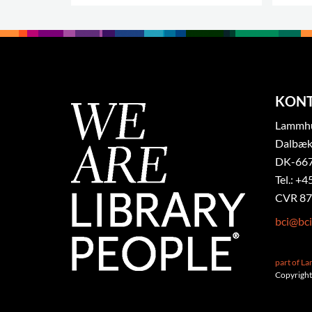
.
KON
Lammhul
Dalbæk
DK-667
Tel.: +4
CVR 87
bci@bci
part of L
Copyright