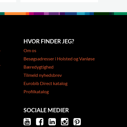
FLERE VARIANTER
.
FLERE VAR
HVOR FINDER JEG?
-
Om os
Besøgsadresser i Holsted og Vanløse
-
Bæredygtighed
Tilmeld nyhedsbrev
Eurobib Direct katalog
Profilkatalog
SOCIALE MEDIER