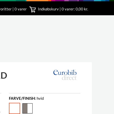
oritter | 0 varer
Indkøbskurv |
0
varer: 0,00 kr.
rvice
 11
RD
FARVE/FINISH:
hvid
,