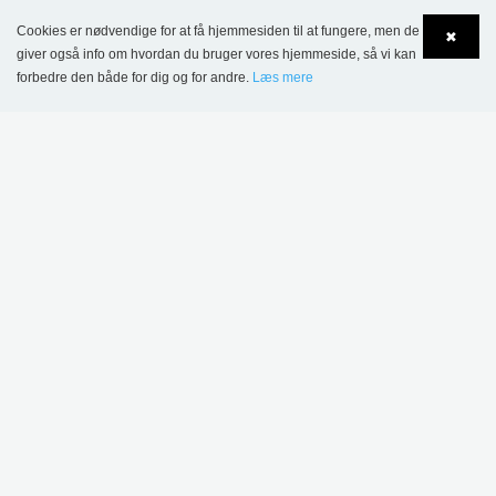
Cookies er nødvendige for at få hjemmesiden til at fungere, men de
✖
giver også info om hvordan du bruger vores hjemmeside, så vi kan
forbedre den både for dig og for andre.
Læs mere
Language
Login
KONTAKT
Lammhults Biblioteksdesign A/S
Dalbækvej 1
DK-6670 Holsted
Tel.: +45 76 78 26 11