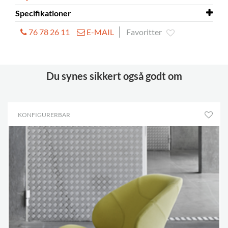
Specifikationer
76 78 26 11
E-MAIL
Favoritter
Dimensioner
L790 x D700 x H670 mm
Siddehøjde
400 mm
Du synes sikkert også godt om
KONFIGURERBAR