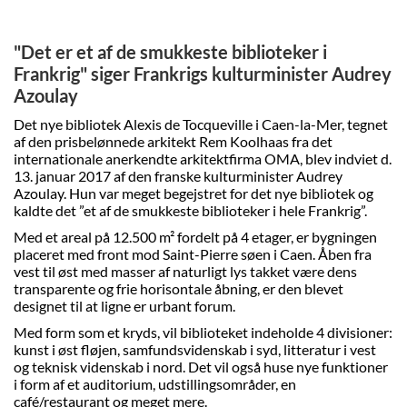
"Det er et af de smukkeste biblioteker i
Frankrig" siger Frankrigs kulturminister Audrey
Azoulay
Det nye bibliotek Alexis de Tocqueville i Caen-la-Mer, tegnet
af den prisbelønnede arkitekt Rem Koolhaas fra det
internationale anerkendte arkitektfirma OMA, blev indviet d.
13. januar 2017 af den franske kulturminister Audrey
Azoulay. Hun var meget begejstret for det nye bibliotek og
kaldte det ”et af de smukkeste biblioteker i hele Frankrig”.
Med et areal på 12.500 m² fordelt på 4 etager, er bygningen
placeret med front mod Saint-Pierre søen i Caen. Åben fra
vest til øst med masser af naturligt lys takket være dens
transparente og frie horisontale åbning, er den blevet
designet til at ligne er urbant forum.
Med form som et kryds, vil biblioteket indeholde 4 divisioner:
kunst i øst fløjen, samfundsvidenskab i syd, litteratur i vest
og teknisk videnskab i nord. Det vil også huse nye funktioner
i form af et auditorium, udstillingsområder, en
café/restaurant og meget mere.