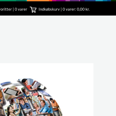
oritter | 0 varer
Indkøbskurv |
0
varer: 0,00 kr.
rvice
 11