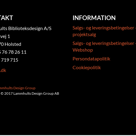
TAKT
INFORMATION
Salgs- og leveringsbetingelser 
ts Biblioteksdesign A/S
projektsalg
vej 1
Salgs- og leveringsbetingelser 
0 Holsted
Webshop
5 76 78 26 11
Persondatapolitik
 719 715
Cookiepolitik
.dk
ammhults Design Group
 © 2017 Lammhults Design Group AB