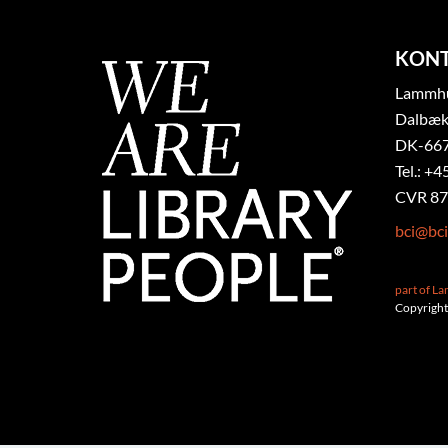
KON
Lammhul
Dalbæk
DK-667
Tel.: +4
CVR 87
bci@bci
part of L
Copyright