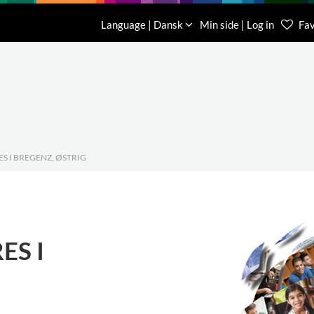
Download
Om os
Kontakt os
Language | Dansk
Min side | Log in
Fav
Kundese
76 78 26
S I BREGENZ, ØSTRIG
ES I