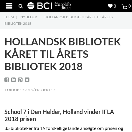
0
0
HJEM
|
NYHEDER
|
HOLLANDSK BIBLIOTEK KÅRET TIL ÅRETS
Produkter
5
BIBLIOTEK 2018
Projekter
HOLLANDSK BIBLIOTEK
Inspiration
KÅRET TIL ÅRETS
BIBLIOTEK 2018
Download
Om os
8
1 OKTOBER 2018 / PROJEKTER
Kontakt os
5
School 7 i Den Helder, Holland vinder IFLA
2018 prisen
35 biblioteker fra 19 forskellige lande ansøgte om prisen og