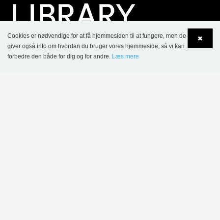
Cookies er nødvendige for at få hjemmesiden til at fungere, men de
✖
giver også info om hvordan du bruger vores hjemmeside, så vi kan
forbedre den både for dig og for andre.
Læs mere
Language
Login
KONTAKT
Lammhults Biblioteksdesign A/S
Dalbækvej 1
DK-6670 Holsted
Tel.: +45 76 78 26 11
CVR 87 719 715
bci@bci.dk
part of Lammhults Design Group
Copyright © 2017 Lammhults Design Group AB