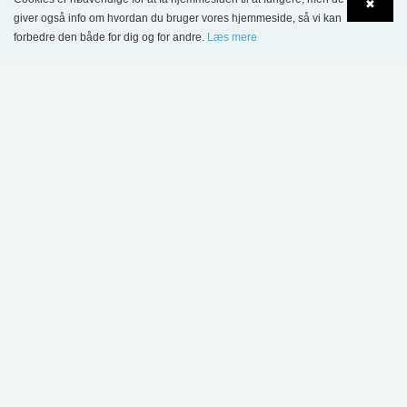
✖
giver også info om hvordan du bruger vores hjemmeside, så vi kan
forbedre den både for dig og for andre.
Læs mere
KONTAKT
Language
Login
Lammhults Biblioteksdesign A/S
Dalbækvej 1
DK-6670 Holsted
Tel.: +45 76 78 26 11
CVR 87 719 715
bci@bci.dk
part of Lammhults Design Group
Copyright © 2017 Lammhults Design Group AB
INFORMATION
Salgs- og leveringsbetingelser - projektsalg
Salgs- og leveringsbetingelser - Webshop