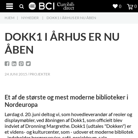
0
0
HJEM
|
NYHEDER
|
DOKK1 I ÅRHUS ER NU ÅBEN
Produkter
5
DOKK1 I ÅRHUS ER NU
Projekter
ÅBEN
Inspiration
Download
24 JUNI 2015 / PROJEKTER
Om os
8
Et af de største og mest moderne biblioteker i
Kontakt os
5
Nordeuropa
Lørdag d. 20. juni deltog vi, som hovedleverandør af reoler og
displaymøbler, ved åbningen af Dokk1, som officielt blev
indviet af Dronning Margrethe. Dokk1 (udtales "Dokken") er
et videns- og kulturcenter, som - udover et moderne bibliotek
- indeholder borgerservice, café, projektrum, sale,