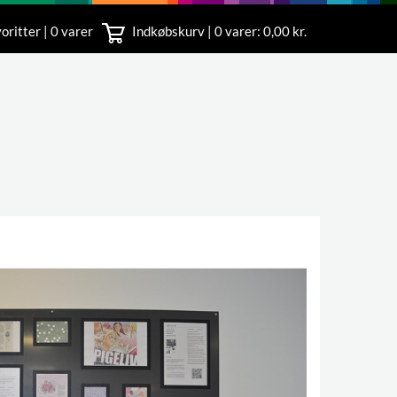
oritter | 0 varer
Indkøbskurv |
0
varer: 0,00 kr.
rvice
 11