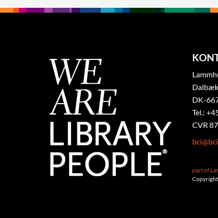
KON
Lammhul
Dalbæk
DK-667
Tel.: +4
CVR 87
bci@bci
part of L
Copyright