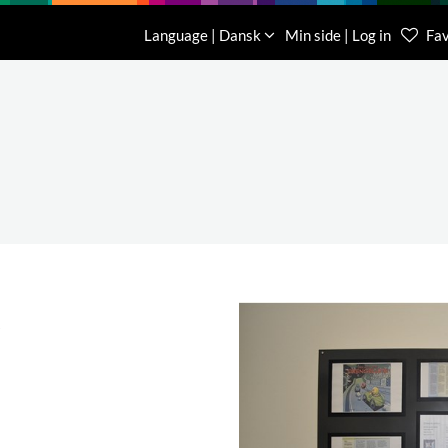
Download
Om os
Kontakt os
Language | Dansk
Min side | Log in
Fav
Kundese
76 78 26