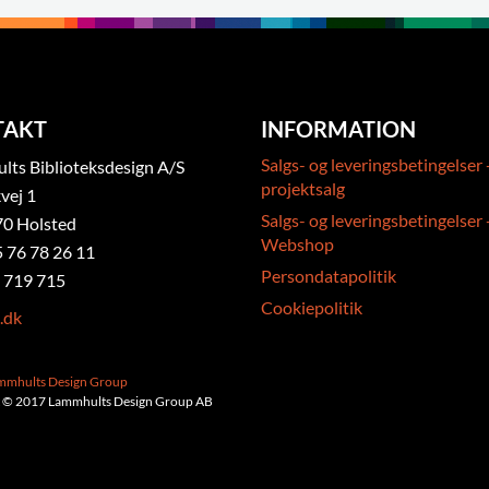
TAKT
INFORMATION
Salgs- og leveringsbetingelser 
ts Biblioteksdesign A/S
projektsalg
vej 1
Salgs- og leveringsbetingelser 
0 Holsted
Webshop
5 76 78 26 11
Persondatapolitik
 719 715
Cookiepolitik
.dk
ammhults Design Group
 © 2017 Lammhults Design Group AB